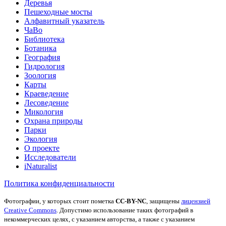
Деревья
Пешеходные мосты
Алфавитный указатель
ЧаВо
Библиотека
Ботаника
География
Гидрология
Зоология
Карты
Краеведение
Лесоведение
Микология
Охрана природы
Парки
Экология
О проекте
Исследователи
iNaturalist
Политика конфиденциальности
Фотографии, у которых стоит пометка
CC-BY-NC
, защищены
лицензией
Creative Commons
. Допустимо использование таких фотографий в
некоммерческих целях, с указанием авторства, а также с указанием