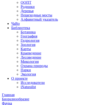
ООПТ
Родники
Деревья
Пешеходные мосты
Алфавитный указатель
ЧаВо
Библиотека
Ботаника
География
Гидрология
Зоология
Карты
Краеведение
Лесоведение
Микология
Охрана природы
Парки
Экология
О проекте
Исследователи
iNaturalist
Главная
Биоразнообразие
Фауна