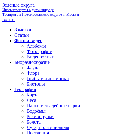
Зелёные округа
Интернет-портал о дикой природе
Троицкого и Новомосковского округов г. Москвы
войти
Заметки
Статьи
Фото и видео
Альбомы
Фотографии
Видеоролики
Биоразнообразие
Фауна
Флора
Грибы и лишайники
Биотопы
География
Карта
Леса
Парки и усадебные парки
Водоёмы
Реки и ручьи
Болота
Луга, поля и поляны
Поселения