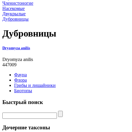
Членистоногие
Насекомые
Двукрылые
Дубровницы
Дубровницы
Dryomyza anilis
Dryomyza anilis
447009
Фауна
Флора
Грибы и лишайники
Биотопы
Быстрый поиск
Дочерние таксоны