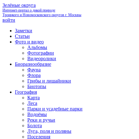
Зелёные округа
Интернет-портал о дикой природе
Троицкого и Новомосковского округов г. Москвы
войти
Заметки
Статьи
Фото и видео
Альбомы
Фотографии
Видеоролики
Биоразнообразие
Фауна
Флора
Грибы и лишайники
Биотопы
География
Карта
Леса
Парки и усадебные парки
Водоёмы
Реки и ручьи
Болота
Луга, поля и поляны
Поселения