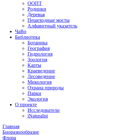
ООПТ
Родники
Деревья
Пешеходные мосты
Алфавитный указатель
ЧаВо
Библиотека
Ботаника
География
Гидрология
Зоология
Карты
Краеведение
Лесоведение
Микология
Охрана природы
Парки
Экология
О проекте
Исследователи
iNaturalist
Главная
Биоразнообразие
Флора