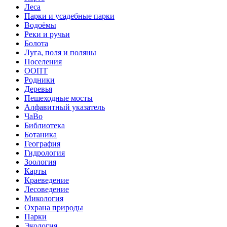
Леса
Парки и усадебные парки
Водоёмы
Реки и ручьи
Болота
Луга, поля и поляны
Поселения
ООПТ
Родники
Деревья
Пешеходные мосты
Алфавитный указатель
ЧаВо
Библиотека
Ботаника
География
Гидрология
Зоология
Карты
Краеведение
Лесоведение
Микология
Охрана природы
Парки
Экология