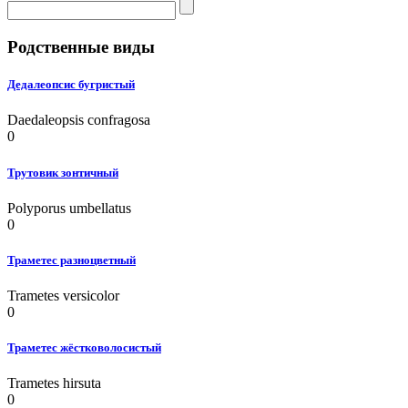
Родственные виды
Дедалеопсис бугристый
Daedaleopsis confragosa
0
Трутовик зонтичный
Polyporus umbellatus
0
Траметес разноцветный
Trametes versicolor
0
Траметес жёстковолосистый
Trametes hirsuta
0