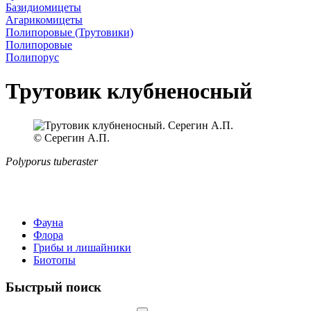
Базидиомицеты
Агарикомицеты
Полипоровые (Трутовики)
Полипоровые
Полипорус
Трутовик клубненосный
© Серегин А.П.
Polyporus tuberaster
Фауна
Флора
Грибы и лишайники
Биотопы
Быстрый поиск