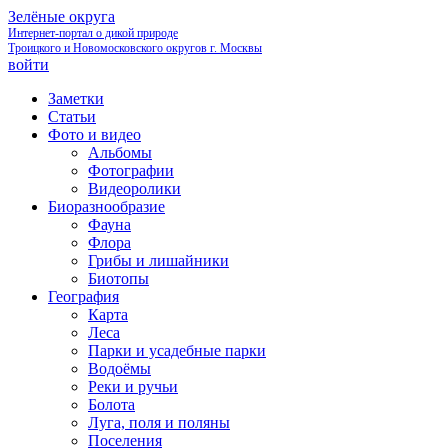
Зелёные округа
Интернет-портал о дикой природе
Троицкого и Новомосковского округов г. Москвы
войти
Заметки
Статьи
Фото и видео
Альбомы
Фотографии
Видеоролики
Биоразнообразие
Фауна
Флора
Грибы и лишайники
Биотопы
География
Карта
Леса
Парки и усадебные парки
Водоёмы
Реки и ручьи
Болота
Луга, поля и поляны
Поселения