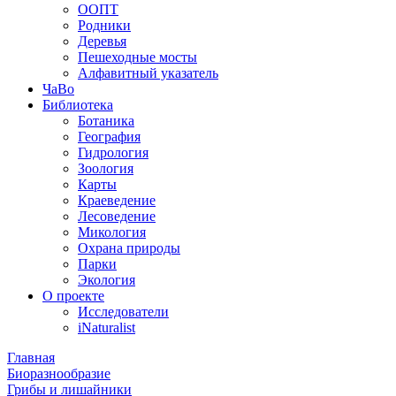
ООПТ
Родники
Деревья
Пешеходные мосты
Алфавитный указатель
ЧаВо
Библиотека
Ботаника
География
Гидрология
Зоология
Карты
Краеведение
Лесоведение
Микология
Охрана природы
Парки
Экология
О проекте
Исследователи
iNaturalist
Главная
Биоразнообразие
Грибы и лишайники