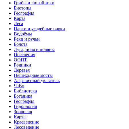
Грибы и лишайники
Биотопы
География
Карта
Леса
Парки и усадебные парки
Водоёмы
Реки и ручьи
Болота
Луга, поля и поляны
Поселения
ООПТ
Родники
Деревья
Пешеходные мосты
Алфавитный указатель
ЧаВо
Библиотека
Ботаника
География
Гидрология
Зоология
Карты
Краеведение
Лесоведение