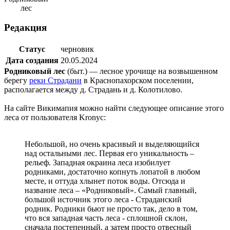
лес
Редакция
Статус
черновик
Дата создания
20.05.2024
Родниковый лес
(быт.) — лесное урочище на возвышенном
берегу
реки Страдани
в Краснопахорском поселении,
располагается между д. Страдань и д. Колотилово.
На сайте Викимапия можно найти следующее описание этого
леса от пользователя Kronyc:
Небольшой, но очень красивый и выделяющийся
над остальными лес. Первая его уникальность –
рельеф. Западная окраина леса изобилует
родниками, достаточно копнуть лопатой в любом
месте, и оттуда хлынет поток воды. Отсюда и
название леса – «Родниковый». Самый главный,
большой источник этого леса - Страданский
родник. Родники бьют не просто так, дело в том,
что вся западная часть леса - сплошной склон,
сначала постепенный, а затем просто отвесный