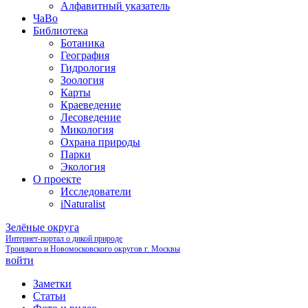
Алфавитный указатель
ЧаВо
Библиотека
Ботаника
География
Гидрология
Зоология
Карты
Краеведение
Лесоведение
Микология
Охрана природы
Парки
Экология
О проекте
Исследователи
iNaturalist
Зелёные округа
Интернет-портал о дикой природе
Троицкого и Новомосковского округов г. Москвы
войти
Заметки
Статьи