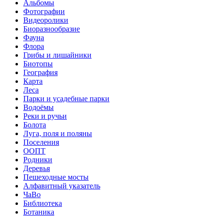
Альбомы
Фотографии
Видеоролики
Биоразнообразие
Фауна
Флора
Грибы и лишайники
Биотопы
География
Карта
Леса
Парки и усадебные парки
Водоёмы
Реки и ручьи
Болота
Луга, поля и поляны
Поселения
ООПТ
Родники
Деревья
Пешеходные мосты
Алфавитный указатель
ЧаВо
Библиотека
Ботаника