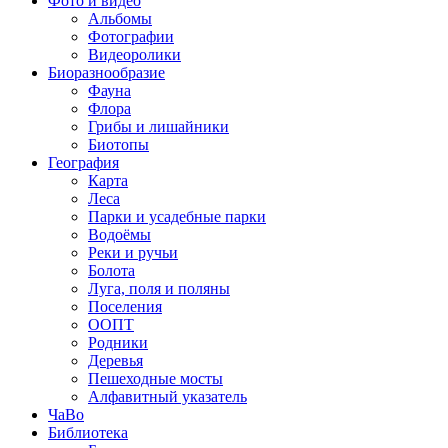
Фото и видео
Альбомы
Фотографии
Видеоролики
Биоразнообразие
Фауна
Флора
Грибы и лишайники
Биотопы
География
Карта
Леса
Парки и усадебные парки
Водоёмы
Реки и ручьи
Болота
Луга, поля и поляны
Поселения
ООПТ
Родники
Деревья
Пешеходные мосты
Алфавитный указатель
ЧаВо
Библиотека