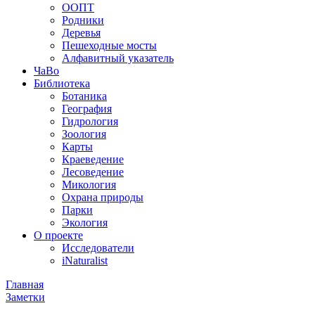
ООПТ
Родники
Деревья
Пешеходные мосты
Алфавитный указатель
ЧаВо
Библиотека
Ботаника
География
Гидрология
Зоология
Карты
Краеведение
Лесоведение
Микология
Охрана природы
Парки
Экология
О проекте
Исследователи
iNaturalist
Главная
Заметки