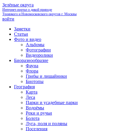
Зелёные округа
Интернет-портал о дикой природе
Троицкого и Новомосковского округов г. Москвы
войти
Заметки
Статьи
Фото и видео
Альбомы
Фотографии
Видеоролики
Биоразнообразие
Фауна
Флора
Грибы и лишайники
Биотопы
География
Карта
Леса
Парки и усадебные парки
Водоёмы
Реки и ручьи
Болота
Луга, поля и поляны
Поселения