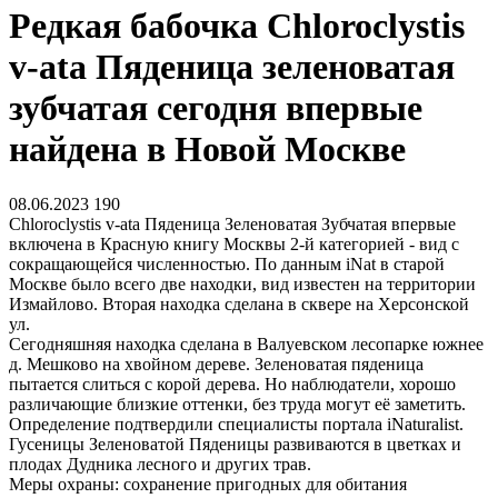
Редкая бабочка Chloroclystis
v-ata Пяденица зеленоватая
зубчатая сегодня впервые
найдена в Новой Москве
08.06.2023
190
Chloroclystis v-ata Пяденица Зеленоватая Зубчатая впервые
включена в Красную книгу Москвы 2-й категорией - вид с
сокращающейся численностью. По данным iNat в старой
Москве было всего две находки, вид известен на территории
Измайлово. Вторая находка сделана в сквере на Херсонской
ул.
Сегодняшняя находка сделана в Валуевском лесопарке южнее
д. Мешково на хвойном дереве. Зеленоватая пяденица
пытается слиться с корой дерева. Но наблюдатели, хорошо
различающие близкие оттенки, без труда могут её заметить.
Определение подтвердили специалисты портала iNaturalist.
Гусеницы Зеленоватой Пяденицы развиваются в цветках и
плодах Дудника лесного и других трав.
Меры охраны: сохранение пригодных для обитания