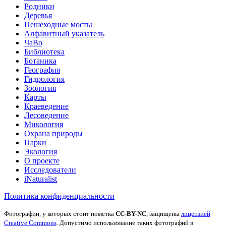
Родники
Деревья
Пешеходные мосты
Алфавитный указатель
ЧаВо
Библиотека
Ботаника
География
Гидрология
Зоология
Карты
Краеведение
Лесоведение
Микология
Охрана природы
Парки
Экология
О проекте
Исследователи
iNaturalist
Политика конфиденциальности
Фотографии, у которых стоит пометка
CC-BY-NC
, защищены
лицензией
Creative Commons
. Допустимо использование таких фотографий в