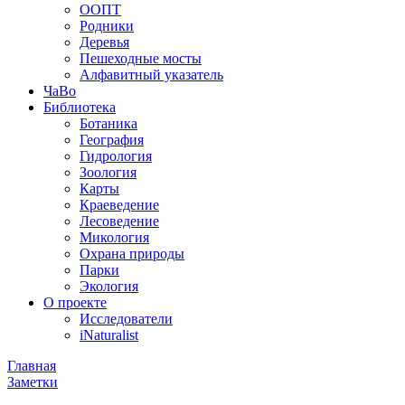
ООПТ
Родники
Деревья
Пешеходные мосты
Алфавитный указатель
ЧаВо
Библиотека
Ботаника
География
Гидрология
Зоология
Карты
Краеведение
Лесоведение
Микология
Охрана природы
Парки
Экология
О проекте
Исследователи
iNaturalist
Главная
Заметки