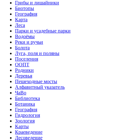
Грибы и лишайники
Биотопы
География
Карта
Леса
Парки и усадебные парки
Водоёмы
Реки и ручьи
Болота
Луга, поля и поляны
Поселения
ООПТ
Родники
Деревья
Пешеходные мосты
Алфавитный указатель
ЧаВо
Библиотека
Ботаника
География
Гидрология
Зоология
Карты
Краеведение
Лесоведение