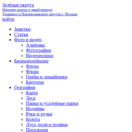
Зелёные округа
Интернет-портал о дикой природе
Троицкого и Новомосковского округов г. Москвы
войти
Заметки
Статьи
Фото и видео
Альбомы
Фотографии
Видеоролики
Биоразнообразие
Фауна
Флора
Грибы и лишайники
Биотопы
География
Карта
Леса
Парки и усадебные парки
Водоёмы
Реки и ручьи
Болота
Луга, поля и поляны
Поселения