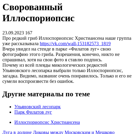
Сворованный
Иллоспориопсис
23.09.2023
167
Про редкий гриб Иллоспориопсис Христиансена наше группа
уже рассказывала
https://vk.com/wall-153182573_1819
Вчера увидел на стенде в парке «Филатов луг» свою
фотографию этого гриба. Разрешения, конечно, никто не
спрашивал, хотя на свои фото я ставлю подпись.
Почему из всей плеяды микологических редкостей
Ульяновского лесопарка выбрали только Иллоспориопсис,
загадка. Видимо, название очень понравилось. Только и его не
сумели воспроизвести без ошибок.
Другие материалы по теме
Ульяновский лесопарк
Парк Филатов луг
Иллоспориопсис Христиансена
Луга в долине Ликовы между Московским и Мешково