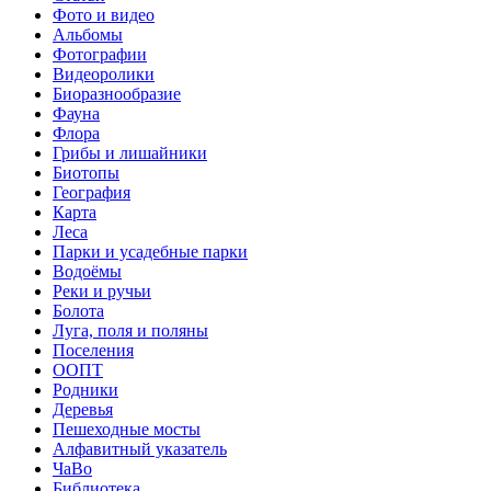
Фото и видео
Альбомы
Фотографии
Видеоролики
Биоразнообразие
Фауна
Флора
Грибы и лишайники
Биотопы
География
Карта
Леса
Парки и усадебные парки
Водоёмы
Реки и ручьи
Болота
Луга, поля и поляны
Поселения
ООПТ
Родники
Деревья
Пешеходные мосты
Алфавитный указатель
ЧаВо
Библиотека