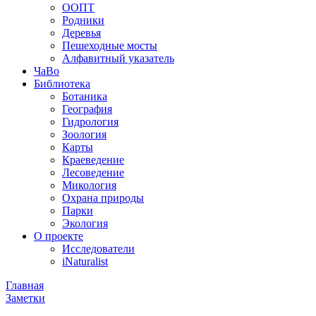
ООПТ
Родники
Деревья
Пешеходные мосты
Алфавитный указатель
ЧаВо
Библиотека
Ботаника
География
Гидрология
Зоология
Карты
Краеведение
Лесоведение
Микология
Охрана природы
Парки
Экология
О проекте
Исследователи
iNaturalist
Главная
Заметки