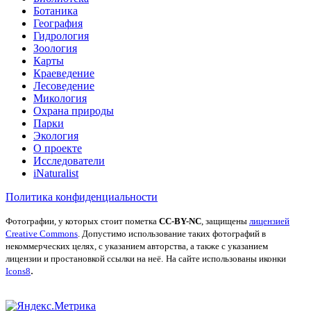
Ботаника
География
Гидрология
Зоология
Карты
Краеведение
Лесоведение
Микология
Охрана природы
Парки
Экология
О проекте
Исследователи
iNaturalist
Политика конфиденциальности
Фотографии, у которых стоит пометка
CC-BY-NC
, защищены
лицензией
Creative Commons
. Допустимо использование таких фотографий в
некоммерческих целях, с указанием авторства, а также с указанием
лицензии и простановкой ссылки на неё.
На сайте использованы иконки
.
Icons8