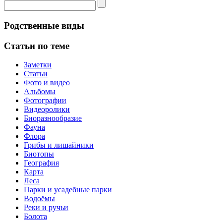
Родственные виды
Статьи по теме
Заметки
Статьи
Фото и видео
Альбомы
Фотографии
Видеоролики
Биоразнообразие
Фауна
Флора
Грибы и лишайники
Биотопы
География
Карта
Леса
Парки и усадебные парки
Водоёмы
Реки и ручьи
Болота