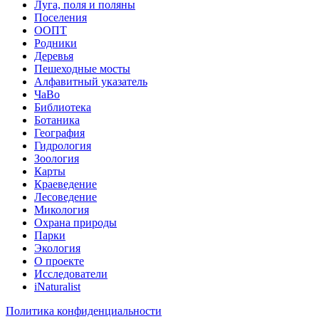
Луга, поля и поляны
Поселения
ООПТ
Родники
Деревья
Пешеходные мосты
Алфавитный указатель
ЧаВо
Библиотека
Ботаника
География
Гидрология
Зоология
Карты
Краеведение
Лесоведение
Микология
Охрана природы
Парки
Экология
О проекте
Исследователи
iNaturalist
Политика конфиденциальности