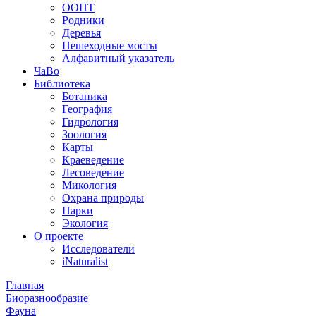
ООПТ
Родники
Деревья
Пешеходные мосты
Алфавитный указатель
ЧаВо
Библиотека
Ботаника
География
Гидрология
Зоология
Карты
Краеведение
Лесоведение
Микология
Охрана природы
Парки
Экология
О проекте
Исследователи
iNaturalist
Главная
Биоразнообразие
Фауна