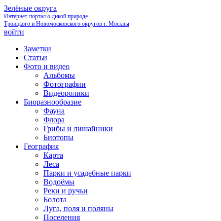
Зелёные округа
Интернет-портал о дикой природе
Троицкого и Новомосковского округов г. Москвы
войти
Заметки
Статьи
Фото и видео
Альбомы
Фотографии
Видеоролики
Биоразнообразие
Фауна
Флора
Грибы и лишайники
Биотопы
География
Карта
Леса
Парки и усадебные парки
Водоёмы
Реки и ручьи
Болота
Луга, поля и поляны
Поселения