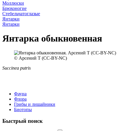
Моллюски
Брюхоногие
Стебельчатоглазые
Янтарки
Янтарки
Янтарка обыкновенная
© Арсений Т (CC-BY-NC)
Succinea putris
Фауна
Флора
Грибы и лишайники
Биотопы
Быстрый поиск