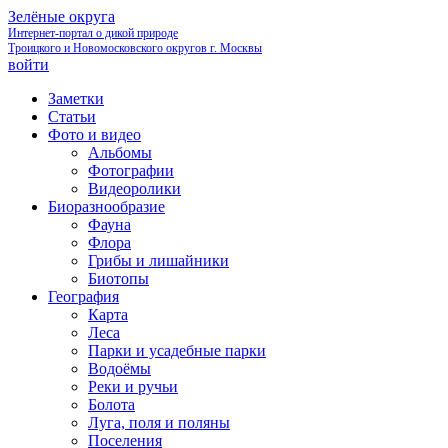
Зелёные округа
Интернет-портал о дикой природе
Троицкого и Новомосковского округов г. Москвы
войти
Заметки
Статьи
Фото и видео
Альбомы
Фотографии
Видеоролики
Биоразнообразие
Фауна
Флора
Грибы и лишайники
Биотопы
География
Карта
Леса
Парки и усадебные парки
Водоёмы
Реки и ручьи
Болота
Луга, поля и поляны
Поселения