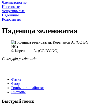
Членистоногие
Насекомые
Чешуекрылые
Пяденицы
Колостигия
Пяденица зеленоватая
© Корепанов А. (CC-BY-NC)
Colostygia pectinataria
Фауна
Флора
Грибы и лишайники
Биотопы
Быстрый поиск