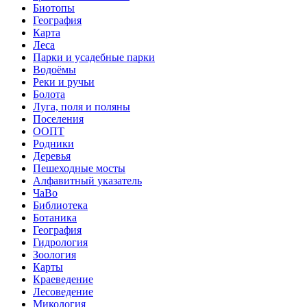
Биотопы
География
Карта
Леса
Парки и усадебные парки
Водоёмы
Реки и ручьи
Болота
Луга, поля и поляны
Поселения
ООПТ
Родники
Деревья
Пешеходные мосты
Алфавитный указатель
ЧаВо
Библиотека
Ботаника
География
Гидрология
Зоология
Карты
Краеведение
Лесоведение
Микология