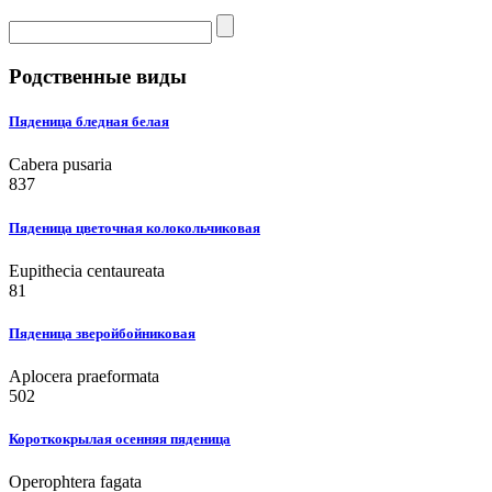
Родственные виды
Пяденица бледная белая
Cabera pusaria
837
Пяденица цветочная колокольчиковая
Eupithecia centaureata
81
Пяденица зверойбойниковая
Aplocera praeformata
502
Короткокрылая осенняя пяденица
Operophtera fagata