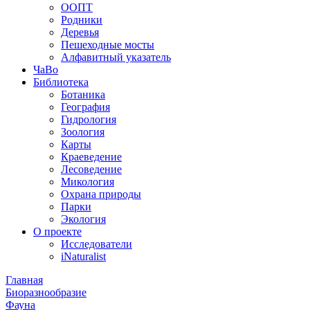
ООПТ
Родники
Деревья
Пешеходные мосты
Алфавитный указатель
ЧаВо
Библиотека
Ботаника
География
Гидрология
Зоология
Карты
Краеведение
Лесоведение
Микология
Охрана природы
Парки
Экология
О проекте
Исследователи
iNaturalist
Главная
Биоразнообразие
Фауна