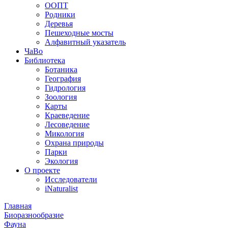
ООПТ
Родники
Деревья
Пешеходные мосты
Алфавитный указатель
ЧаВо
Библиотека
Ботаника
География
Гидрология
Зоология
Карты
Краеведение
Лесоведение
Микология
Охрана природы
Парки
Экология
О проекте
Исследователи
iNaturalist
Главная
Биоразнообразие
Фауна