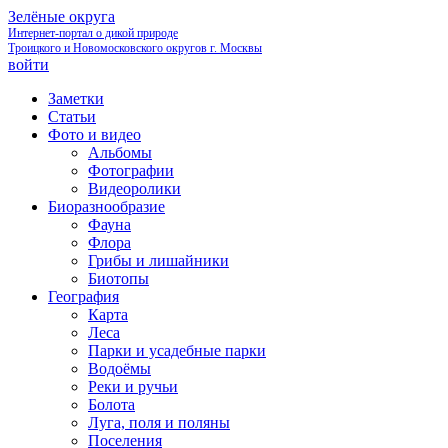
Зелёные округа
Интернет-портал о дикой природе
Троицкого и Новомосковского округов г. Москвы
войти
Заметки
Статьи
Фото и видео
Альбомы
Фотографии
Видеоролики
Биоразнообразие
Фауна
Флора
Грибы и лишайники
Биотопы
География
Карта
Леса
Парки и усадебные парки
Водоёмы
Реки и ручьи
Болота
Луга, поля и поляны
Поселения