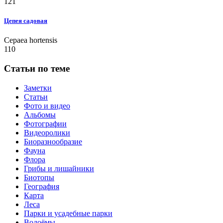
121
Цепея садовая
Cepaea hortensis
110
Статьи по теме
Заметки
Статьи
Фото и видео
Альбомы
Фотографии
Видеоролики
Биоразнообразие
Фауна
Флора
Грибы и лишайники
Биотопы
География
Карта
Леса
Парки и усадебные парки
Водоёмы