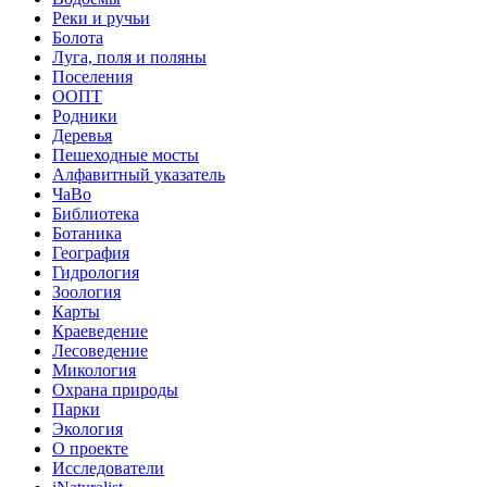
Реки и ручьи
Болота
Луга, поля и поляны
Поселения
ООПТ
Родники
Деревья
Пешеходные мосты
Алфавитный указатель
ЧаВо
Библиотека
Ботаника
География
Гидрология
Зоология
Карты
Краеведение
Лесоведение
Микология
Охрана природы
Парки
Экология
О проекте
Исследователи