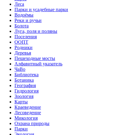
Леса
Парки и усадебные парки
Водоёмы
Реки и ручьи
Болота
Луга, поля и поляны
Поселения
ООПТ
Родники
Деревья
Пешеходные мосты
Алфавитный указатель
ЧаВо
Библиотека
Ботаника
География
Гидрология
Зоология
Карты
Краеведение
Лесоведение
Микология
Охрана природы
Парки
Экология