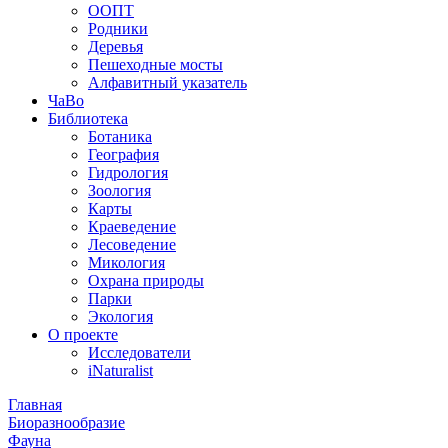
ООПТ
Родники
Деревья
Пешеходные мосты
Алфавитный указатель
ЧаВо
Библиотека
Ботаника
География
Гидрология
Зоология
Карты
Краеведение
Лесоведение
Микология
Охрана природы
Парки
Экология
О проекте
Исследователи
iNaturalist
Главная
Биоразнообразие
Фауна