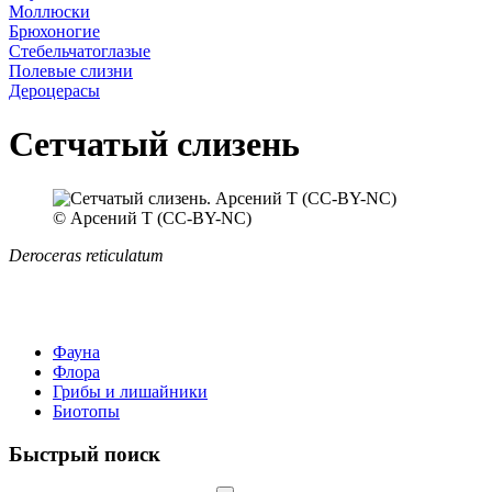
Моллюски
Брюхоногие
Стебельчатоглазые
Полевые слизни
Дероцерасы
Сетчатый слизень
© Арсений Т (CC-BY-NC)
Deroceras reticulatum
Фауна
Флора
Грибы и лишайники
Биотопы
Быстрый поиск