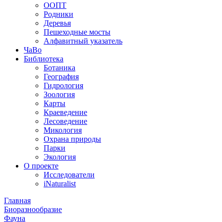
ООПТ
Родники
Деревья
Пешеходные мосты
Алфавитный указатель
ЧаВо
Библиотека
Ботаника
География
Гидрология
Зоология
Карты
Краеведение
Лесоведение
Микология
Охрана природы
Парки
Экология
О проекте
Исследователи
iNaturalist
Главная
Биоразнообразие
Фауна