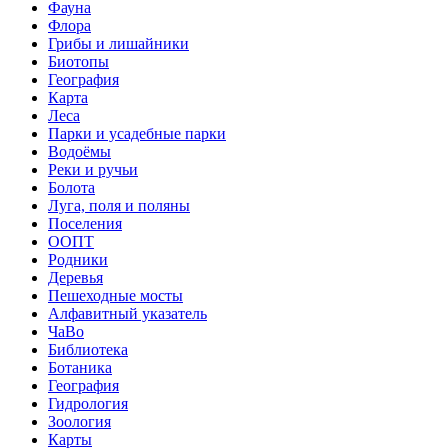
Фауна
Флора
Грибы и лишайники
Биотопы
География
Карта
Леса
Парки и усадебные парки
Водоёмы
Реки и ручьи
Болота
Луга, поля и поляны
Поселения
ООПТ
Родники
Деревья
Пешеходные мосты
Алфавитный указатель
ЧаВо
Библиотека
Ботаника
География
Гидрология
Зоология
Карты