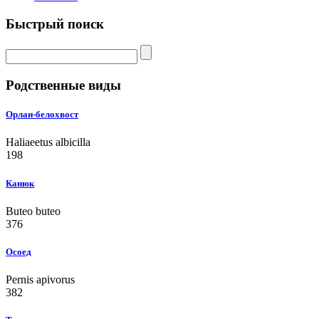
Быстрый поиск
Родственные виды
Орлан-белохвост
Haliaeetus albicilla
198
Канюк
Buteo buteo
376
Осоед
Pernis apivorus
382