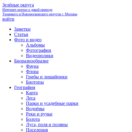
Зелёные округа
Интернет-портал о дикой природе
Троицкого и Новомосковского округов г. Москвы
войти
Заметки
Статьи
Фото и видео
Альбомы
Фотографии
Видеоролики
Биоразнообразие
Фауна
Флора
Грибы и лишайники
Биотопы
География
Карта
Леса
Парки и усадебные парки
Водоёмы
Реки и ручьи
Болота
Луга, поля и поляны
Поселения