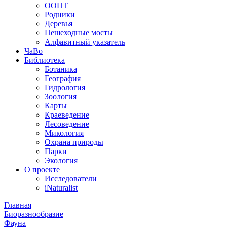
ООПТ
Родники
Деревья
Пешеходные мосты
Алфавитный указатель
ЧаВо
Библиотека
Ботаника
География
Гидрология
Зоология
Карты
Краеведение
Лесоведение
Микология
Охрана природы
Парки
Экология
О проекте
Исследователи
iNaturalist
Главная
Биоразнообразие
Фауна