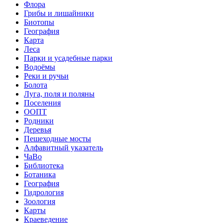
Флора
Грибы и лишайники
Биотопы
География
Карта
Леса
Парки и усадебные парки
Водоёмы
Реки и ручьи
Болота
Луга, поля и поляны
Поселения
ООПТ
Родники
Деревья
Пешеходные мосты
Алфавитный указатель
ЧаВо
Библиотека
Ботаника
География
Гидрология
Зоология
Карты
Краеведение