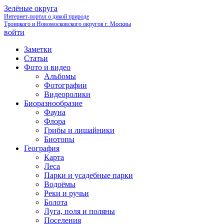
Зелёные округа
Интернет-портал о дикой природе
Троицкого и Новомосковского округов г. Москвы
войти
Заметки
Статьи
Фото и видео
Альбомы
Фотографии
Видеоролики
Биоразнообразие
Фауна
Флора
Грибы и лишайники
Биотопы
География
Карта
Леса
Парки и усадебные парки
Водоёмы
Реки и ручьи
Болота
Луга, поля и поляны
Поселения