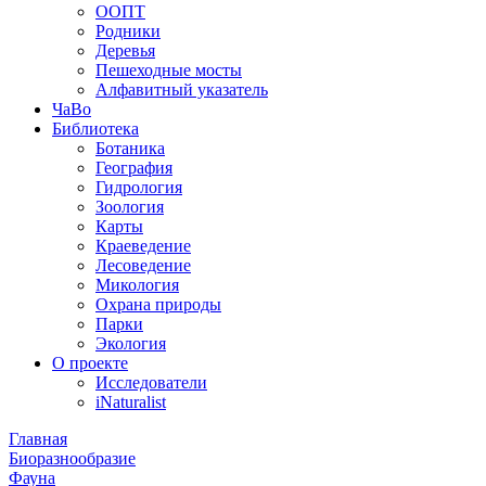
ООПТ
Родники
Деревья
Пешеходные мосты
Алфавитный указатель
ЧаВо
Библиотека
Ботаника
География
Гидрология
Зоология
Карты
Краеведение
Лесоведение
Микология
Охрана природы
Парки
Экология
О проекте
Исследователи
iNaturalist
Главная
Биоразнообразие
Фауна