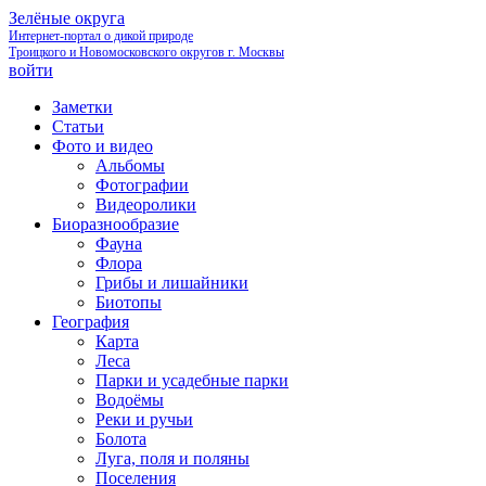
Зелёные округа
Интернет-портал о дикой природе
Троицкого и Новомосковского округов г. Москвы
войти
Заметки
Статьи
Фото и видео
Альбомы
Фотографии
Видеоролики
Биоразнообразие
Фауна
Флора
Грибы и лишайники
Биотопы
География
Карта
Леса
Парки и усадебные парки
Водоёмы
Реки и ручьи
Болота
Луга, поля и поляны
Поселения