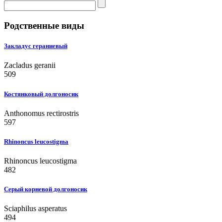
Родственные виды
Закладус гераниевый
Zacladus geranii
509
Костянковый долгоносик
Anthonomus rectirostris
597
Rhinoncus leucostigma
Rhinoncus leucostigma
482
Серый корневой долгоносик
Sciaphilus asperatus
494