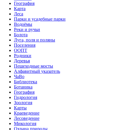
География
Карта
Леса
Парки и усадебные парки
Водоёмы
Реки и ручьи
Болота
Луга, поля и поляны
Поселения
ООПТ
Родники
Деревья
Пешеходные мосты
Алфавитный указатель
ЧаВо
Библиотека
Ботаника
География
Гидрология
Зоология
Карты
Краеведение
Лесоведение
Микология
Охрана природы