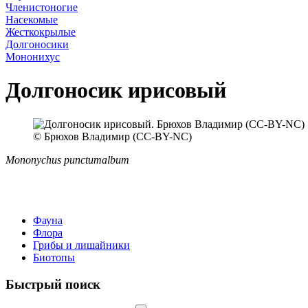
Членистоногие
Насекомые
Жесткокрылые
Долгоносики
Мононихус
Долгоносик ирисовый
© Брюхов Владимир (CC-BY-NC)
Mononychus punctumalbum
Фауна
Флора
Грибы и лишайники
Биотопы
Быстрый поиск