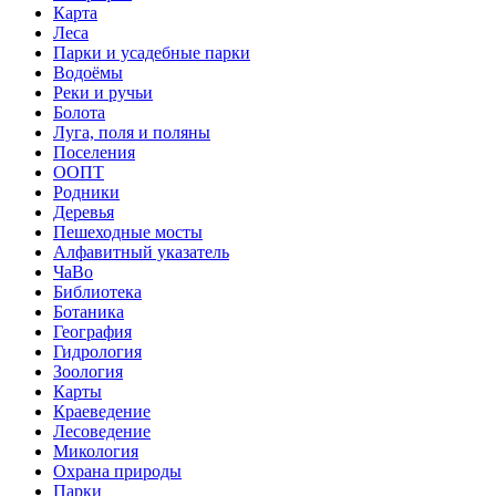
Карта
Леса
Парки и усадебные парки
Водоёмы
Реки и ручьи
Болота
Луга, поля и поляны
Поселения
ООПТ
Родники
Деревья
Пешеходные мосты
Алфавитный указатель
ЧаВо
Библиотека
Ботаника
География
Гидрология
Зоология
Карты
Краеведение
Лесоведение
Микология
Охрана природы
Парки