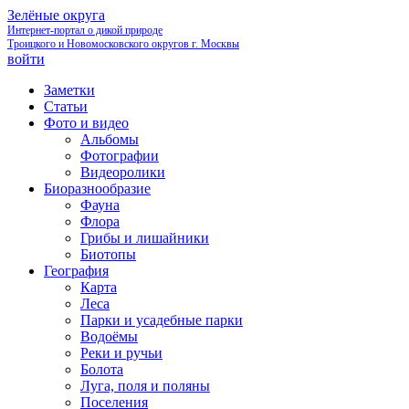
Зелёные округа
Интернет-портал о дикой природе
Троицкого и Новомосковского округов г. Москвы
войти
Заметки
Статьи
Фото и видео
Альбомы
Фотографии
Видеоролики
Биоразнообразие
Фауна
Флора
Грибы и лишайники
Биотопы
География
Карта
Леса
Парки и усадебные парки
Водоёмы
Реки и ручьи
Болота
Луга, поля и поляны
Поселения