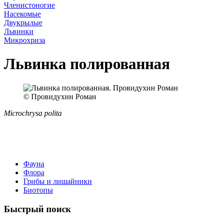
Членистоногие
Насекомые
Двукрылые
Львинки
Микрохриза
Львинка полированная
© Провидухин Роман
Microchrysa polita
Фауна
Флора
Грибы и лишайники
Биотопы
Быстрый поиск