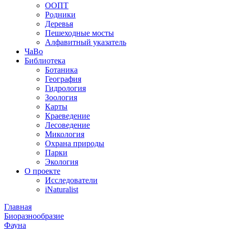
ООПТ
Родники
Деревья
Пешеходные мосты
Алфавитный указатель
ЧаВо
Библиотека
Ботаника
География
Гидрология
Зоология
Карты
Краеведение
Лесоведение
Микология
Охрана природы
Парки
Экология
О проекте
Исследователи
iNaturalist
Главная
Биоразнообразие
Фауна