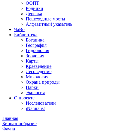
ООПТ
Родники
Деревья
Пешеходные мосты
Алфавитный указатель
ЧаВо
Библиотека
Ботаника
География
Гидрология
Зоология
Карты
Краеведение
Лесоведение
Микология
Охрана природы
Парки
Экология
О проекте
Исследователи
iNaturalist
Главная
Биоразнообразие
Фауна