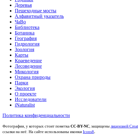
Деревья
Пешеходные мосты
Алфавитный указатель
ЧаВо
Библиотека
Ботаника
География
Гидрология
Зоология
Карты
Краеведение
Лесоведение
Микология
Охрана природы
Парки
Экология
О проекте
Исследователи
iNaturalist
Политика конфиденциальности
Фотографии, у которых стоит пометка
CC-BY-NC
, защищены
лицензией Crea
.
ссылки на неё.
На сайте использованы иконки
Icons8