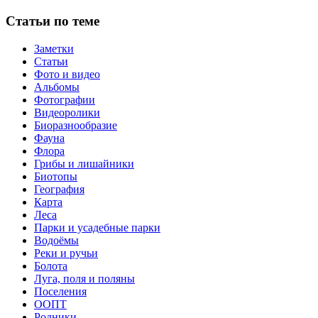
Статьи по теме
Заметки
Статьи
Фото и видео
Альбомы
Фотографии
Видеоролики
Биоразнообразие
Фауна
Флора
Грибы и лишайники
Биотопы
География
Карта
Леса
Парки и усадебные парки
Водоёмы
Реки и ручьи
Болота
Луга, поля и поляны
Поселения
ООПТ
Родники