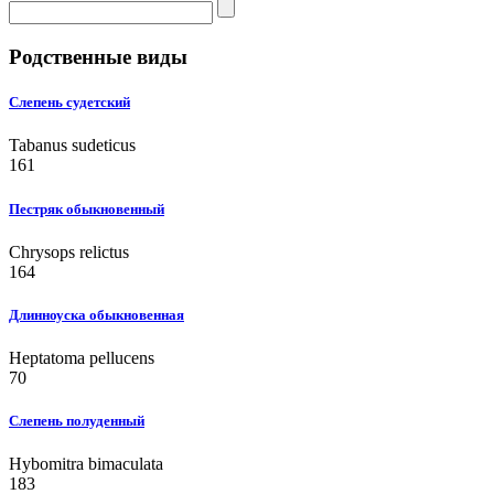
Родственные виды
Слепень судетский
Tabanus sudeticus
161
Пестряк обыкновенный
Chrysops relictus
164
Длинноуска обыкновенная
Heptatoma pellucens
70
Слепень полуденный
Hybomitra bimaculata
183