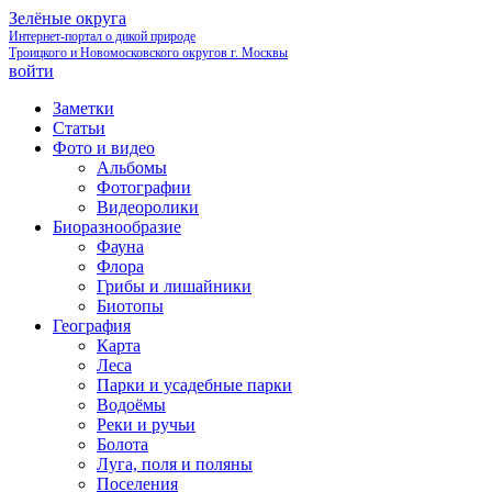
Зелёные округа
Интернет-портал о дикой природе
Троицкого и Новомосковского округов г. Москвы
войти
Заметки
Статьи
Фото и видео
Альбомы
Фотографии
Видеоролики
Биоразнообразие
Фауна
Флора
Грибы и лишайники
Биотопы
География
Карта
Леса
Парки и усадебные парки
Водоёмы
Реки и ручьи
Болота
Луга, поля и поляны
Поселения