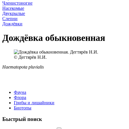
Членистоногие
Насекомые
Двукрылые
Слепни
Дождёвки
Дождёвка обыкновенная
© Дегтярёв Н.И.
Haematopota pluvialis
Фауна
Флора
Грибы и лишайники
Биотопы
Быстрый поиск