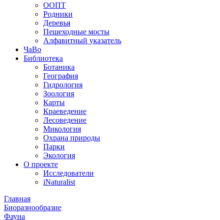
ООПТ
Родники
Деревья
Пешеходные мосты
Алфавитный указатель
ЧаВо
Библиотека
Ботаника
География
Гидрология
Зоология
Карты
Краеведение
Лесоведение
Микология
Охрана природы
Парки
Экология
О проекте
Исследователи
iNaturalist
Главная
Биоразнообразие
Фауна