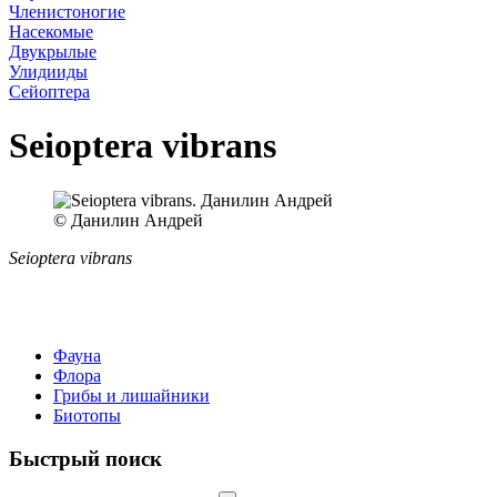
Членистоногие
Насекомые
Двукрылые
Улидииды
Сейоптера
Seioptera vibrans
© Данилин Андрей
Seioptera vibrans
Фауна
Флора
Грибы и лишайники
Биотопы
Быстрый поиск