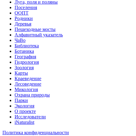
Луга, поля и поляны
Поселения
ООПТ
Родники
Деревья
Пешеходные мосты
Алфавитный указатель
ЧаВо
Библиотека
Ботаника
География
Гидрология
Зоология
Карты
Краеведение
Лесоведение
Микология
Охрана природы
Парки
Экология
О проекте
Исследователи
iNaturalist
Политика конфиденциальности