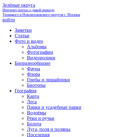
Зелёные округа
Интернет-портал о дикой природе
Троицкого и Новомосковского округов г. Москвы
войти
Заметки
Статьи
Фото и видео
Альбомы
Фотографии
Видеоролики
Биоразнообразие
Фауна
Флора
Грибы и лишайники
Биотопы
География
Карта
Леса
Парки и усадебные парки
Водоёмы
Реки и ручьи
Болота
Луга, поля и поляны
Поселения