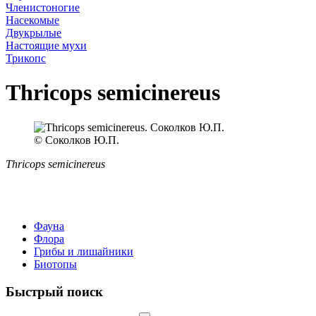
Членистоногие
Насекомые
Двукрылые
Настоящие мухи
Трикопс
Thricops semicinereus
© Соколков Ю.П.
Thricops semicinereus
Фауна
Флора
Грибы и лишайники
Биотопы
Быстрый поиск