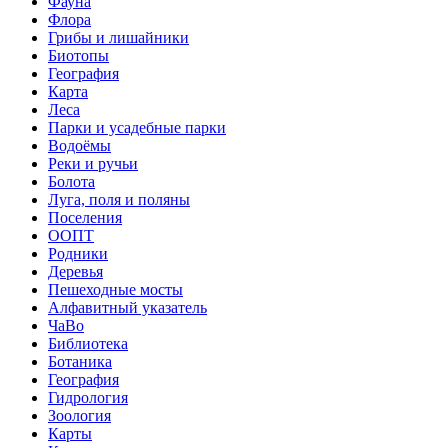
Фауна
Флора
Грибы и лишайники
Биотопы
География
Карта
Леса
Парки и усадебные парки
Водоёмы
Реки и ручьи
Болота
Луга, поля и поляны
Поселения
ООПТ
Родники
Деревья
Пешеходные мосты
Алфавитный указатель
ЧаВо
Библиотека
Ботаника
География
Гидрология
Зоология
Карты