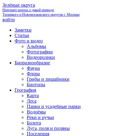
Зелёные округа
Интернет-портал о дикой природе
Троицкого и Новомосковского округов г. Москвы
войти
Заметки
Статьи
Фото и видео
Альбомы
Фотографии
Видеоролики
Биоразнообразие
Фауна
Флора
Грибы и лишайники
Биотопы
География
Карта
Леса
Парки и усадебные парки
Водоёмы
Реки и ручьи
Болота
Луга, поля и поляны
Поселения