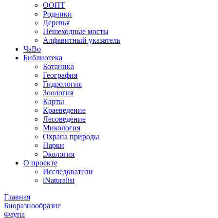
ООПТ
Родники
Деревья
Пешеходные мосты
Алфавитный указатель
ЧаВо
Библиотека
Ботаника
География
Гидрология
Зоология
Карты
Краеведение
Лесоведение
Микология
Охрана природы
Парки
Экология
О проекте
Исследователи
iNaturalist
Главная
Биоразнообразие
Фауна