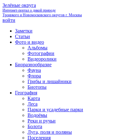
Зелёные округа
Интернет-портал о дикой природе
Троицкого и Новомосковского округов г. Москвы
войти
Заметки
Статьи
Фото и видео
Альбомы
Фотографии
Видеоролики
Биоразнообразие
Фауна
Флора
Грибы и лишайники
Биотопы
География
Карта
Леса
Парки и усадебные парки
Водоёмы
Реки и ручьи
Болота
Луга, поля и поляны
Поселения