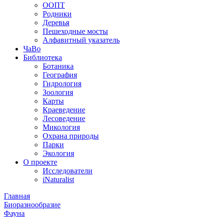
ООПТ
Родники
Деревья
Пешеходные мосты
Алфавитный указатель
ЧаВо
Библиотека
Ботаника
География
Гидрология
Зоология
Карты
Краеведение
Лесоведение
Микология
Охрана природы
Парки
Экология
О проекте
Исследователи
iNaturalist
Главная
Биоразнообразие
Фауна