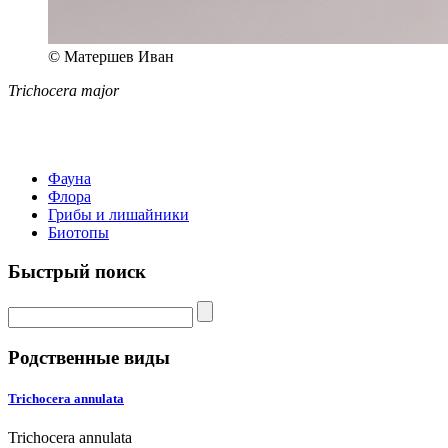
© Матершев Иван
Trichocera major
Фауна
Флора
Грибы и лишайники
Биотопы
Быстрый поиск
Родственные виды
Trichocera annulata
Trichocera annulata