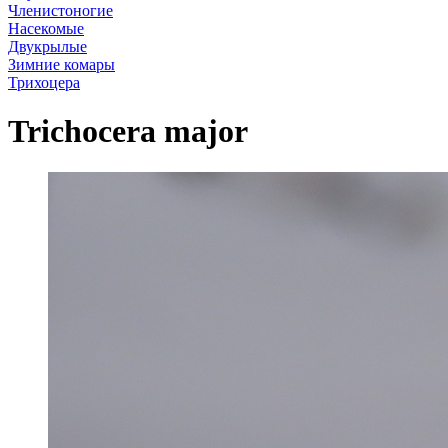
Членистоногие
Насекомые
Двукрылые
Зимние комары
Трихоцера
Trichocera major