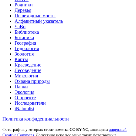
Родники
Деревья
Пешеходные мосты
Алфавитный указатель
ЧаВо
Библиотека
Ботаника
География
Гидрология
Зоология
Карты
Краеведение
Лесоведение
Микология
Охрана природы
Парки
Экология
О проекте
Исследователи
iNaturalist
Политика конфиденциальности
Фотографии, у которых стоит пометка
CC-BY-NC
, защищены
лицензией
Creative Commons
. Допустимо использование таких фотографий в