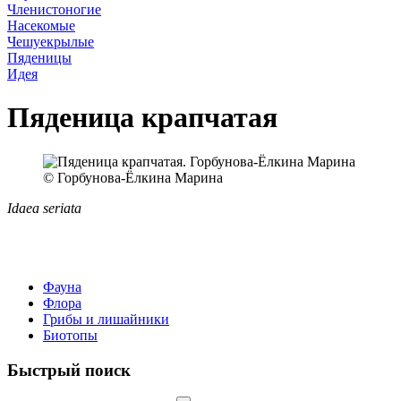
Членистоногие
Насекомые
Чешуекрылые
Пяденицы
Идея
Пяденица крапчатая
© Горбунова-Ёлкина Марина
Idaea seriata
Фауна
Флора
Грибы и лишайники
Биотопы
Быстрый поиск