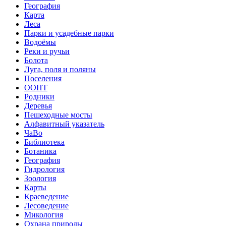
География
Карта
Леса
Парки и усадебные парки
Водоёмы
Реки и ручьи
Болота
Луга, поля и поляны
Поселения
ООПТ
Родники
Деревья
Пешеходные мосты
Алфавитный указатель
ЧаВо
Библиотека
Ботаника
География
Гидрология
Зоология
Карты
Краеведение
Лесоведение
Микология
Охрана природы