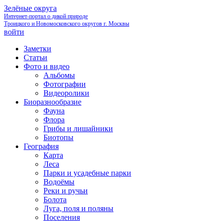
Зелёные округа
Интернет-портал о дикой природе
Троицкого и Новомосковского округов г. Москвы
войти
Заметки
Статьи
Фото и видео
Альбомы
Фотографии
Видеоролики
Биоразнообразие
Фауна
Флора
Грибы и лишайники
Биотопы
География
Карта
Леса
Парки и усадебные парки
Водоёмы
Реки и ручьи
Болота
Луга, поля и поляны
Поселения