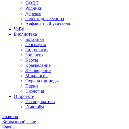
ООПТ
Родники
Деревья
Пешеходные мосты
Алфавитный указатель
ЧаВо
Библиотека
Ботаника
География
Гидрология
Зоология
Карты
Краеведение
Лесоведение
Микология
Охрана природы
Парки
Экология
О проекте
Исследователи
iNaturalist
Главная
Биоразнообразие
Фауна