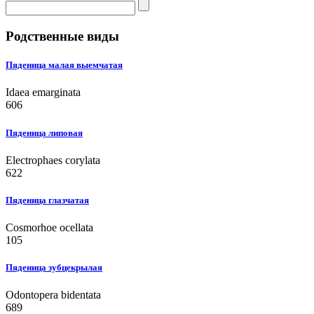
Родственные виды
Пяденица малая выемчатая
Idaea emarginata
606
Пяденица липовая
Electrophaes corylata
622
Пяденица глазчатая
Cosmorhoe ocellata
105
Пяденица зубцекрылая
Odontopera bidentata
689