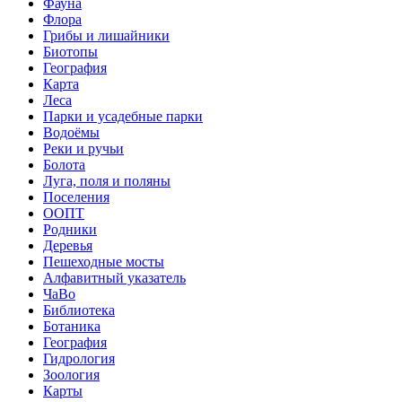
Фауна
Флора
Грибы и лишайники
Биотопы
География
Карта
Леса
Парки и усадебные парки
Водоёмы
Реки и ручьи
Болота
Луга, поля и поляны
Поселения
ООПТ
Родники
Деревья
Пешеходные мосты
Алфавитный указатель
ЧаВо
Библиотека
Ботаника
География
Гидрология
Зоология
Карты