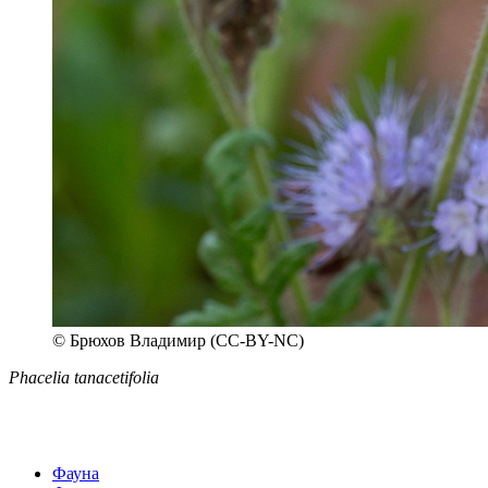
© Брюхов Владимир (CC-BY-NC)
Phacelia tanacetifolia
Фауна