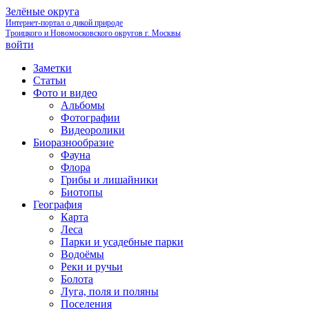
Зелёные округа
Интернет-портал о дикой природе
Троицкого и Новомосковского округов г. Москвы
войти
Заметки
Статьи
Фото и видео
Альбомы
Фотографии
Видеоролики
Биоразнообразие
Фауна
Флора
Грибы и лишайники
Биотопы
География
Карта
Леса
Парки и усадебные парки
Водоёмы
Реки и ручьи
Болота
Луга, поля и поляны
Поселения