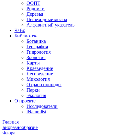
ООПТ
Родники
Деревья
Пешеходные мосты
Алфавитный указатель
ЧаВо
Библиотека
Ботаника
География
Гидрология
Зоология
Карты
Краеведение
Лесоведение
Микология
Охрана природы
Парки
Экология
О проекте
Исследователи
iNaturalist
Главная
Биоразнообразие
Флора