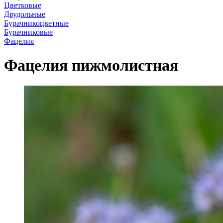
Цветковые
Двудольные
Бурачникоцветные
Бурачниковые
Фацелия
Фацелия пижмолистная