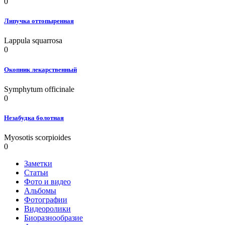
0
Липучка оттопыренная
Lappula squarrosa
0
Окопник лекарственный
Symphytum officinale
0
Незабудка болотная
Myosotis scorpioides
0
Заметки
Статьи
Фото и видео
Альбомы
Фотографии
Видеоролики
Биоразнообразие