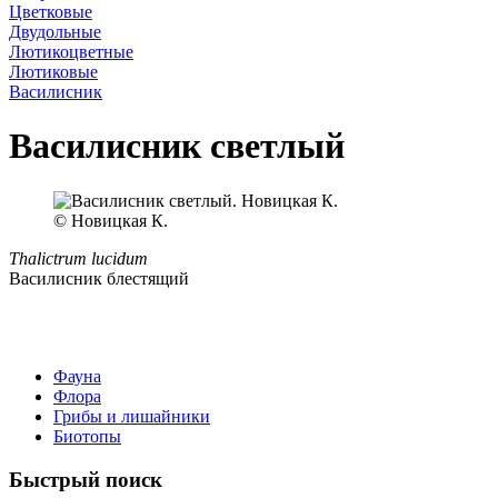
Цветковые
Двудольные
Лютикоцветные
Лютиковые
Василисник
Василисник светлый
© Новицкая К.
Thalictrum lucidum
Василисник блестящий
Фауна
Флора
Грибы и лишайники
Биотопы
Быстрый поиск