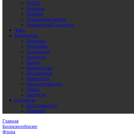
ООПТ
Родники
Деревья
Пешеходные мосты
Алфавитный указатель
ЧаВо
Библиотека
Ботаника
География
Гидрология
Зоология
Карты
Краеведение
Лесоведение
Микология
Охрана природы
Парки
Экология
О проекте
Исследователи
iNaturalist
Главная
Биоразнообразие
Флора