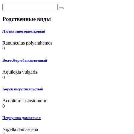
Родственные виды
Лютик многоцветковый
Ranunculus polyanthemos
0
Водосбор обыкновенный
Aquilegia vulgaris
0
Борец шерстистоустый
Aconitum lasiostomum
0
Чернушка дамасская
Nigella damascena