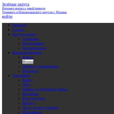
Зелёные округа
Интернет-портал о дикой природе
Троицкого и Новомосковского округов г. Москвы
войти
Заметки
Статьи
Фото и видео
Альбомы
Фотографии
Видеоролики
Биоразнообразие
Фауна
Флора
Грибы и лишайники
Биотопы
География
Карта
Леса
Парки и усадебные парки
Водоёмы
Реки и ручьи
Болота
Луга, поля и поляны
Поселения