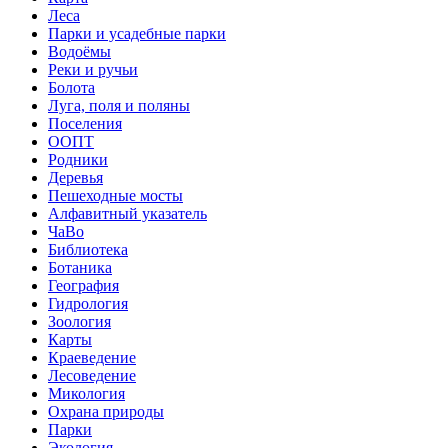
Леса
Парки и усадебные парки
Водоёмы
Реки и ручьи
Болота
Луга, поля и поляны
Поселения
ООПТ
Родники
Деревья
Пешеходные мосты
Алфавитный указатель
ЧаВо
Библиотека
Ботаника
География
Гидрология
Зоология
Карты
Краеведение
Лесоведение
Микология
Охрана природы
Парки
Экология