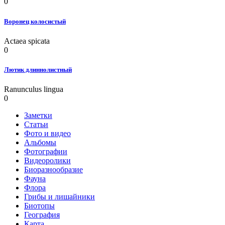
0
Воронец колосистый
Actaea spicata
0
Лютик длиннолистный
Ranunculus lingua
0
Заметки
Статьи
Фото и видео
Альбомы
Фотографии
Видеоролики
Биоразнообразие
Фауна
Флора
Грибы и лишайники
Биотопы
География
Карта