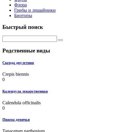
Флора
Грибы и лишайники
Биотопы
Быстрый поиск
Родственные виды
Скерда двулетняя
Crepis biennis
0
Календула лекарственная
Calendula officinalis
0
Пижма девичья
Tanacetum parthenium