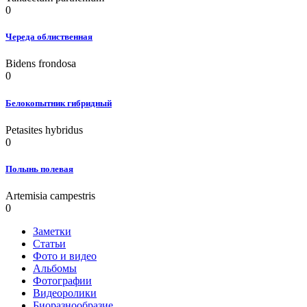
0
Череда облиственная
Bidens frondosa
0
Белокопытник гибридный
Petasites hybridus
0
Полынь полевая
Artemisia campestris
0
Заметки
Статьи
Фото и видео
Альбомы
Фотографии
Видеоролики
Биоразнообразие