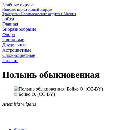
Зелёные округа
Интернет-портал о дикой природе
Троицкого и Новомосковского округов г. Москвы
войти
Главная
Биоразнообразие
Флора
Цветковые
Двудольные
Астроцветные
Сложноцветные
Полынь
Полынь обыкновенная
© Бойко О. (CC-BY)
Artemisia vulgaris
Фауна