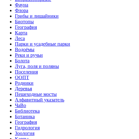
Фауна
Флора
Грибы и лишайники
Биотопы
География
Карта
Леса
Парки и усадебные парки
Водоёмы
Реки и ручьи
Болота
Луга, поля и поляны
Поселения
ООПТ
Родники
Деревья
Пешеходные мосты
Алфавитный указатель
ЧаВо
Библиотека
Ботаника
География
Гидрология
Зоология
Карты