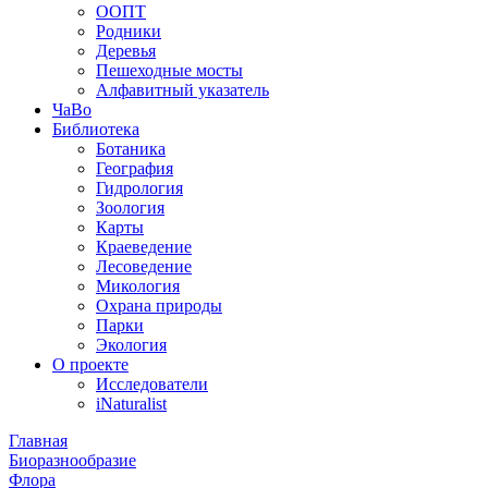
ООПТ
Родники
Деревья
Пешеходные мосты
Алфавитный указатель
ЧаВо
Библиотека
Ботаника
География
Гидрология
Зоология
Карты
Краеведение
Лесоведение
Микология
Охрана природы
Парки
Экология
О проекте
Исследователи
iNaturalist
Главная
Биоразнообразие
Флора