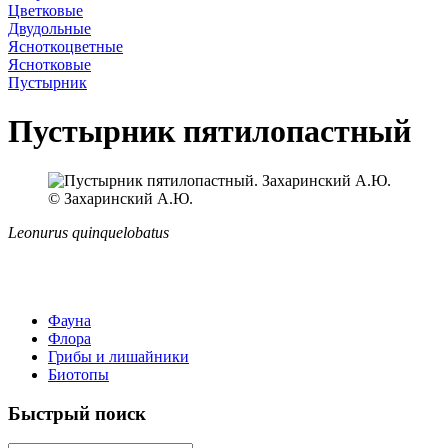
Цветковые
Двудольные
Ясноткоцветные
Яснотковые
Пустырник
Пустырник пятилопастный
© Захаринский А.Ю.
Leonurus quinquelobatus
Фауна
Флора
Грибы и лишайники
Биотопы
Быстрый поиск