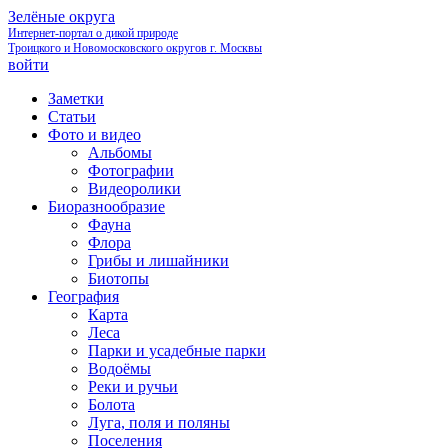
Зелёные округа
Интернет-портал о дикой природе
Троицкого и Новомосковского округов г. Москвы
войти
Заметки
Статьи
Фото и видео
Альбомы
Фотографии
Видеоролики
Биоразнообразие
Фауна
Флора
Грибы и лишайники
Биотопы
География
Карта
Леса
Парки и усадебные парки
Водоёмы
Реки и ручьи
Болота
Луга, поля и поляны
Поселения