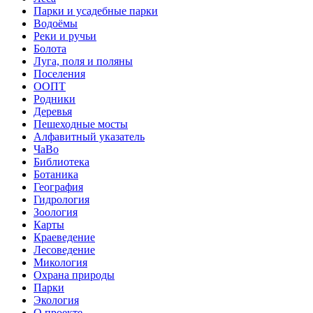
Парки и усадебные парки
Водоёмы
Реки и ручьи
Болота
Луга, поля и поляны
Поселения
ООПТ
Родники
Деревья
Пешеходные мосты
Алфавитный указатель
ЧаВо
Библиотека
Ботаника
География
Гидрология
Зоология
Карты
Краеведение
Лесоведение
Микология
Охрана природы
Парки
Экология
О проекте