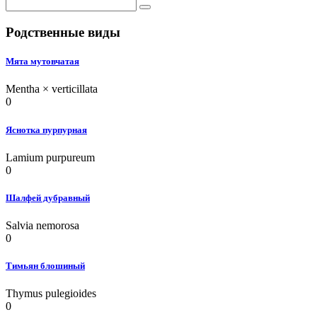
Родственные виды
Мята мутовчатая
Mentha × verticillata
0
Яснотка пурпурная
Lamium purpureum
0
Шалфей дубравный
Salvia nemorosa
0
Тимьян блошиный
Thymus pulegioides
0