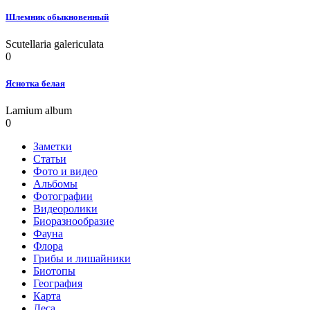
Шлемник обыкновенный
Scutellaria galericulata
0
Яснотка белая
Lamium album
0
Заметки
Статьи
Фото и видео
Альбомы
Фотографии
Видеоролики
Биоразнообразие
Фауна
Флора
Грибы и лишайники
Биотопы
География
Карта
Леса