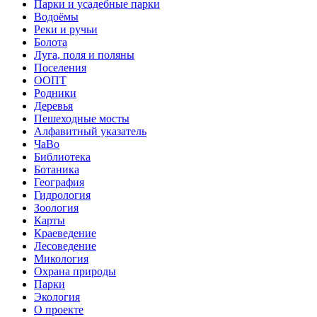
Парки и усадебные парки
Водоёмы
Реки и ручьи
Болота
Луга, поля и поляны
Поселения
ООПТ
Родники
Деревья
Пешеходные мосты
Алфавитный указатель
ЧаВо
Библиотека
Ботаника
География
Гидрология
Зоология
Карты
Краеведение
Лесоведение
Микология
Охрана природы
Парки
Экология
О проекте