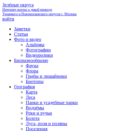
Зелёные округа
Интернет-портал о дикой природе
Троицкого и Новомосковского округов г. Москвы
войти
Заметки
Статьи
Фото и видео
Альбомы
Фотографии
Видеоролики
Биоразнообразие
Фауна
Флора
Грибы и лишайники
Биотопы
География
Карта
Леса
Парки и усадебные парки
Водоёмы
Реки и ручьи
Болота
Луга, поля и поляны
Поселения