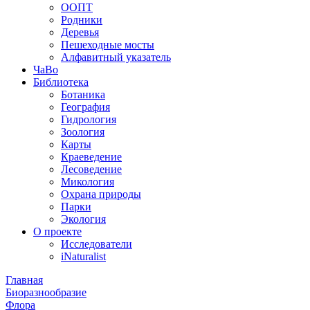
ООПТ
Родники
Деревья
Пешеходные мосты
Алфавитный указатель
ЧаВо
Библиотека
Ботаника
География
Гидрология
Зоология
Карты
Краеведение
Лесоведение
Микология
Охрана природы
Парки
Экология
О проекте
Исследователи
iNaturalist
Главная
Биоразнообразие
Флора