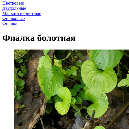
Цветковые
Двудольные
Мальпигиецветные
Фиалковые
Фиалка
Фиалка болотная