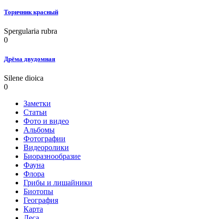
Торичник красный
Spergularia rubra
0
Дрёма двудомная
Silene dioica
0
Заметки
Статьи
Фото и видео
Альбомы
Фотографии
Видеоролики
Биоразнообразие
Фауна
Флора
Грибы и лишайники
Биотопы
География
Карта
Леса