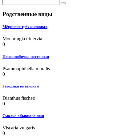
Родственные виды
Мёрингия трёхжилковая
Moehringia trinervia
0
Песколюбочка постенная
Psammophiliella muralis
0
Гвоздика китайская
Dianthus fischeri
0
Смолка обыкновенная
Viscaria vulgaris
0