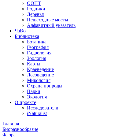
ООПТ
Родники
Деревья
Пешеходные мосты
Алфавитный указатель
ЧаВо
Библиотека
Ботаника
География
Гидрология
Зоология
Карты
Краеведение
Лесоведение
Микология
Охрана природы
Парки
Экология
О проекте
Исследователи
iNaturalist
Главная
Биоразнообразие
Флора