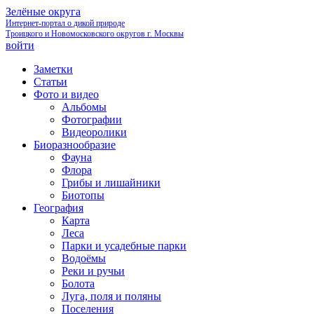
Зелёные округа
Интернет-портал о дикой природе
Троицкого и Новомосковского округов г. Москвы
войти
Заметки
Статьи
Фото и видео
Альбомы
Фотографии
Видеоролики
Биоразнообразие
Фауна
Флора
Грибы и лишайники
Биотопы
География
Карта
Леса
Парки и усадебные парки
Водоёмы
Реки и ручьи
Болота
Луга, поля и поляны
Поселения