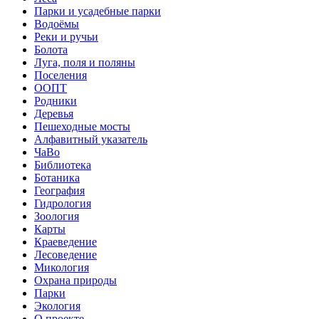
Парки и усадебные парки
Водоёмы
Реки и ручьи
Болота
Луга, поля и поляны
Поселения
ООПТ
Родники
Деревья
Пешеходные мосты
Алфавитный указатель
ЧаВо
Библиотека
Ботаника
География
Гидрология
Зоология
Карты
Краеведение
Лесоведение
Микология
Охрана природы
Парки
Экология
О проекте