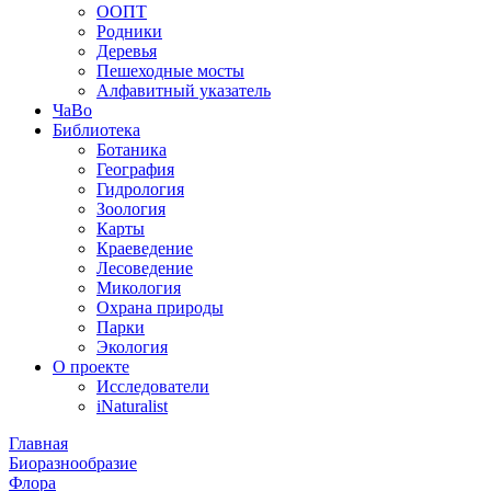
ООПТ
Родники
Деревья
Пешеходные мосты
Алфавитный указатель
ЧаВо
Библиотека
Ботаника
География
Гидрология
Зоология
Карты
Краеведение
Лесоведение
Микология
Охрана природы
Парки
Экология
О проекте
Исследователи
iNaturalist
Главная
Биоразнообразие
Флора