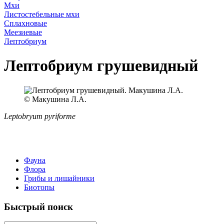
Мхи
Листостебельные мхи
Сплахновые
Меезиевые
Лептобриум
Лептобриум грушевидный
© Макушина Л.А.
Leptobryum pyriforme
Фауна
Флора
Грибы и лишайники
Биотопы
Быстрый поиск