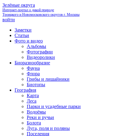
Зелёные округа
Интернет-портал о дикой природе
Троицкого и Новомосковского округов г. Москвы
войти
Заметки
Статьи
Фото и видео
Альбомы
Фотографии
Видеоролики
Биоразнообразие
Фауна
Флора
Грибы и лишайники
Биотопы
География
Карта
Леса
Парки и усадебные парки
Водоёмы
Реки и ручьи
Болота
Луга, поля и поляны
Поселения