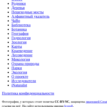
Родники
Деревья
Пешеходные мосты
Алфавитный указатель
ЧаВо
Библиотека
Ботаника
География
Гидрология
Зоология
Карты
Краеведение
Лесоведение
Микология
Охрана природы
Парки
Экология
О проекте
Исследователи
iNaturalist
Политика конфиденциальности
Фотографии, у которых стоит пометка
CC-BY-NC
, защищены
лицензией Crea
.
ссылки на неё.
На сайте использованы иконки
Icons8