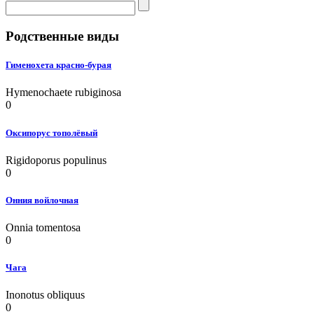
Родственные виды
Гименохета красно-бурая
Hymenochaete rubiginosa
0
Оксипорус тополёвый
Rigidoporus populinus
0
Онния войлочная
Onnia tomentosa
0
Чага
Inonotus obliquus
0