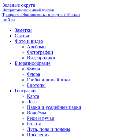
Зелёные округа
Интернет-портал о дикой природе
Троицкого и Новомосковского округов г. Москвы
войти
Заметки
Статьи
Фото и видео
Альбомы
Фотографии
Видеоролики
Биоразнообразие
Фауна
Флора
Грибы и лишайники
Биотопы
География
Карта
Леса
Парки и усадебные парки
Водоёмы
Реки и ручьи
Болота
Луга, поля и поляны
Поселения