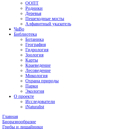
ООПТ
Родники
Деревья
Пешеходные мосты
Алфавитный указатель
ЧаВо
Библиотека
Ботаника
География
Гидрология
Зоология
Карты
Краеведение
Лесоведение
Микология
Охрана природы
Парки
Экология
О проекте
Исследователи
iNaturalist
Главная
Биоразнообразие
Грибы и лишайники