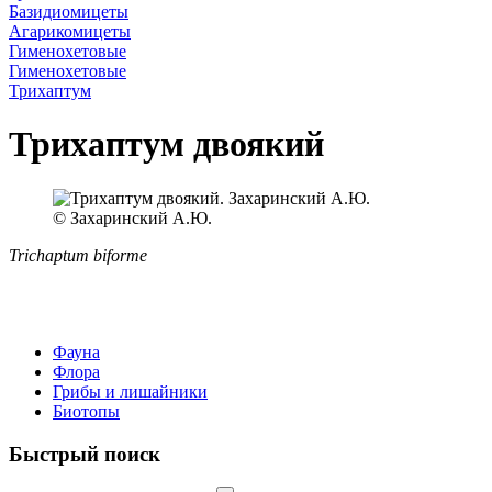
Базидиомицеты
Агарикомицеты
Гименохетовые
Гименохетовые
Трихаптум
Трихаптум двоякий
© Захаринский А.Ю.
Trichaptum biforme
Фауна
Флора
Грибы и лишайники
Биотопы
Быстрый поиск