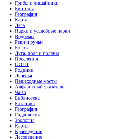
Грибы и лишайники
Биотопы
География
Карта
Леса
Парки и усадебные парки
Водоёмы
Реки и ручьи
Болота
Луга, поля и поляны
Поселения
ООПТ
Родники
Деревья
Пешеходные мосты
Алфавитный указатель
ЧаВо
Библиотека
Ботаника
География
Гидрология
Зоология
Карты
Краеведение
Лесоведение