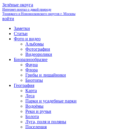
Зелёные округа
Интернет-портал о дикой природе
Троицкого и Новомосковского округов г. Москвы
войти
Заметки
Статьи
Фото и видео
Альбомы
Фотографии
Видеоролики
Биоразнообразие
Фауна
Флора
Грибы и лишайники
Биотопы
География
Карта
Леса
Парки и усадебные парки
Водоёмы
Реки и ручьи
Болота
Луга, поля и поляны
Поселения