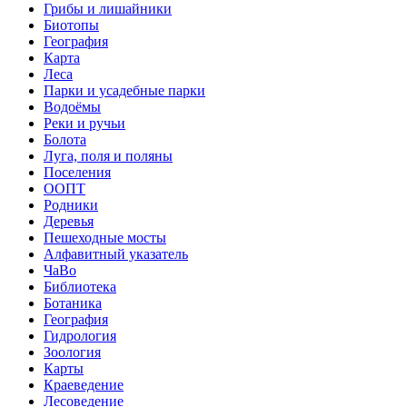
Грибы и лишайники
Биотопы
География
Карта
Леса
Парки и усадебные парки
Водоёмы
Реки и ручьи
Болота
Луга, поля и поляны
Поселения
ООПТ
Родники
Деревья
Пешеходные мосты
Алфавитный указатель
ЧаВо
Библиотека
Ботаника
География
Гидрология
Зоология
Карты
Краеведение
Лесоведение