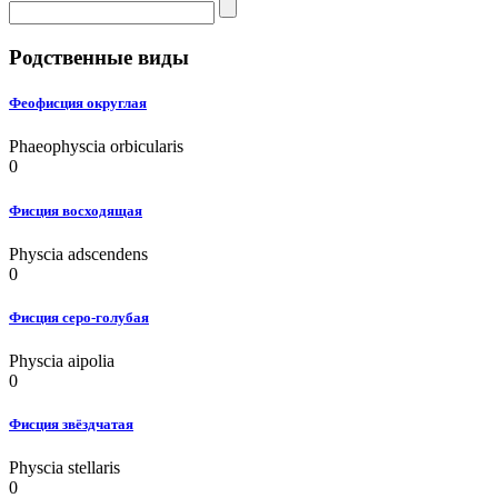
Родственные виды
Феофисция округлая
Phaeophyscia orbicularis
0
Фисция восходящая
Physcia adscendens
0
Фисция серо-голубая
Physcia aipolia
0
Фисция звёздчатая
Physcia stellaris
0