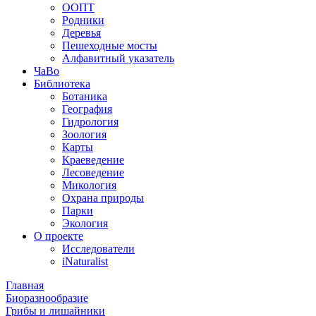
ООПТ
Родники
Деревья
Пешеходные мосты
Алфавитный указатель
ЧаВо
Библиотека
Ботаника
География
Гидрология
Зоология
Карты
Краеведение
Лесоведение
Микология
Охрана природы
Парки
Экология
О проекте
Исследователи
iNaturalist
Главная
Биоразнообразие
Грибы и лишайники