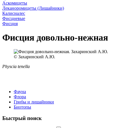
Аскомицеты
Леканоромицеты (Лишайники)
Калисиалес
Фисциевые
Фисция
Фисция довольно-нежная
© Захаринский А.Ю.
Physcia tenella
Фауна
Флора
Грибы и лишайники
Биотопы
Быстрый поиск