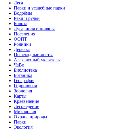
Леса
Парки и усадебные парки
Водоёмы
Реки и ручьи
Болота
Луга, поля и поляны
Поселения
ООПТ
Родники
Деревья
Пешеходные мосты
Алфавитный указатель
ЧаВо
Библиотека
Ботаника
География
Гидрология
Зоология
Карты
Краеведение
Лесоведение
Микология
Охрана природы
Парки
Экология