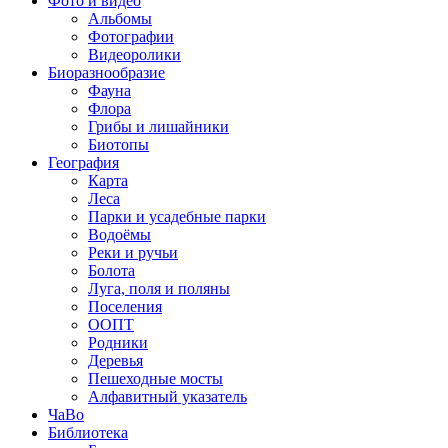
Фото и видео
Альбомы
Фотографии
Видеоролики
Биоразнообразие
Фауна
Флора
Грибы и лишайники
Биотопы
География
Карта
Леса
Парки и усадебные парки
Водоёмы
Реки и ручьи
Болота
Луга, поля и поляны
Поселения
ООПТ
Родники
Деревья
Пешеходные мосты
Алфавитный указатель
ЧаВо
Библиотека