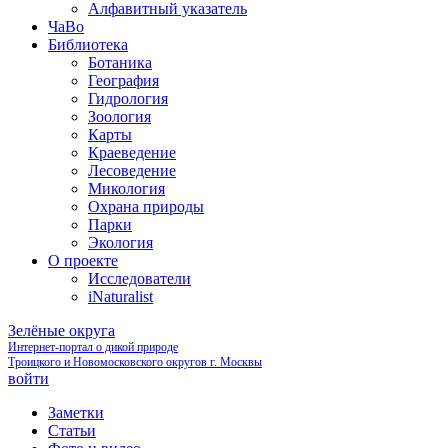
Алфавитный указатель
ЧаВо
Библиотека
Ботаника
География
Гидрология
Зоология
Карты
Краеведение
Лесоведение
Микология
Охрана природы
Парки
Экология
О проекте
Исследователи
iNaturalist
Зелёные округа
Интернет-портал о дикой природе
Троицкого и Новомосковского округов г. Москвы
войти
Заметки
Статьи