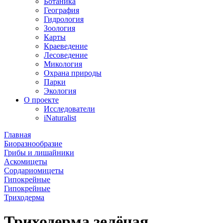
Ботаника
География
Гидрология
Зоология
Карты
Краеведение
Лесоведение
Микология
Охрана природы
Парки
Экология
О проекте
Исследователи
iNaturalist
Главная
Биоразнообразие
Грибы и лишайники
Аскомицеты
Сордариомицеты
Гипокрейные
Гипокрейные
Триходерма
Триходерма зелёная