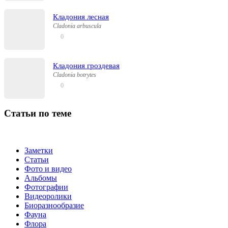
Кладония лесная
Cladonia arbuscula
0
Кладония гроздевая
Cladonia botrytes
0
Статьи по теме
Заметки
Статьи
Фото и видео
Альбомы
Фотографии
Видеоролики
Биоразнообразие
Фауна
Флора