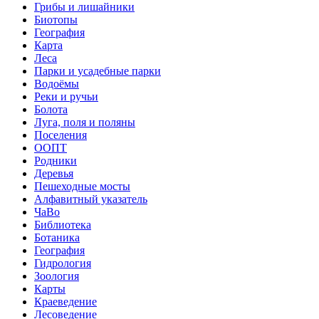
Грибы и лишайники
Биотопы
География
Карта
Леса
Парки и усадебные парки
Водоёмы
Реки и ручьи
Болота
Луга, поля и поляны
Поселения
ООПТ
Родники
Деревья
Пешеходные мосты
Алфавитный указатель
ЧаВо
Библиотека
Ботаника
География
Гидрология
Зоология
Карты
Краеведение
Лесоведение