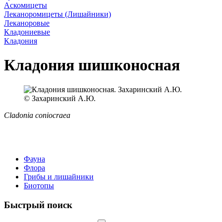
Аскомицеты
Леканоромицеты (Лишайники)
Леканоровые
Кладониевые
Кладония
Кладония шишконосная
© Захаринский А.Ю.
Cladonia coniocraea
Фауна
Флора
Грибы и лишайники
Биотопы
Быстрый поиск