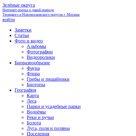
Зелёные округа
Интернет-портал о дикой природе
Троицкого и Новомосковского округов г. Москвы
войти
Заметки
Статьи
Фото и видео
Альбомы
Фотографии
Видеоролики
Биоразнообразие
Фауна
Флора
Грибы и лишайники
Биотопы
География
Карта
Леса
Парки и усадебные парки
Водоёмы
Реки и ручьи
Болота
Луга, поля и поляны
Поселения