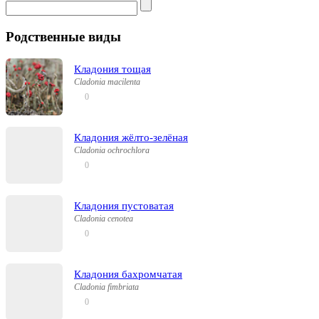
Родственные виды
Кладония тощая
Cladonia macilenta
0
Кладония жёлто-зелёная
Cladonia ochrochlora
0
Кладония пустоватая
Cladonia cenotea
0
Кладония бахромчатая
Cladonia fimbriata
0