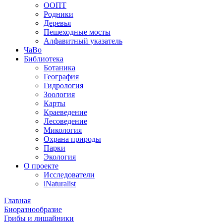
ООПТ
Родники
Деревья
Пешеходные мосты
Алфавитный указатель
ЧаВо
Библиотека
Ботаника
География
Гидрология
Зоология
Карты
Краеведение
Лесоведение
Микология
Охрана природы
Парки
Экология
О проекте
Исследователи
iNaturalist
Главная
Биоразнообразие
Грибы и лишайники