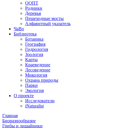
ООПТ
Родники
Деревья
Пешеходные мосты
Алфавитный указатель
ЧаВо
Библиотека
Ботаника
География
Гидрология
Зоология
Карты
Краеведение
Лесоведение
Микология
Охрана природы
Парки
Экология
О проекте
Исследователи
iNaturalist
Главная
Биоразнообразие
Грибы и лишайники