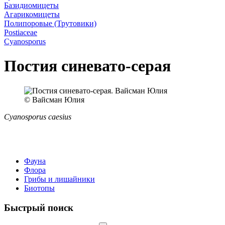
Базидиомицеты
Агарикомицеты
Полипоровые (Трутовики)
Postiaceae
Cyanosporus
Постия синевато-серая
© Вайсман Юлия
Cyanosporus caesius
Фауна
Флора
Грибы и лишайники
Биотопы
Быстрый поиск