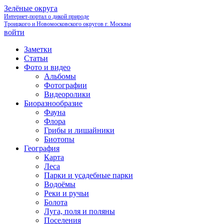
Зелёные округа
Интернет-портал о дикой природе
Троицкого и Новомосковского округов г. Москвы
войти
Заметки
Статьи
Фото и видео
Альбомы
Фотографии
Видеоролики
Биоразнообразие
Фауна
Флора
Грибы и лишайники
Биотопы
География
Карта
Леса
Парки и усадебные парки
Водоёмы
Реки и ручьи
Болота
Луга, поля и поляны
Поселения