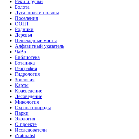
Реки и ручьи
Болота
Луга, поля и поляны
Поселения
ООПТ
Родники
Деревья
Пешеходные мосты
Алфавитный указатель
ЧаВо
Библиотека
Ботаника
География
Гидрология
Зоология
Карты
Краеведение
Лесоведение
Микология
Охрана природы
Парки
Экология
О проекте
Исследователи
iNaturalist