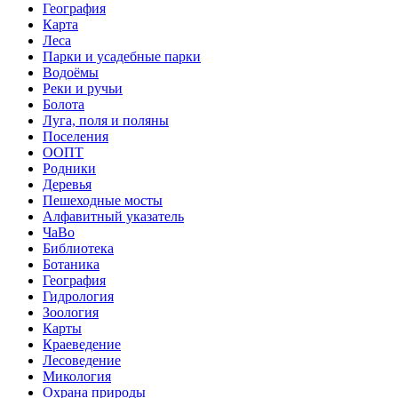
География
Карта
Леса
Парки и усадебные парки
Водоёмы
Реки и ручьи
Болота
Луга, поля и поляны
Поселения
ООПТ
Родники
Деревья
Пешеходные мосты
Алфавитный указатель
ЧаВо
Библиотека
Ботаника
География
Гидрология
Зоология
Карты
Краеведение
Лесоведение
Микология
Охрана природы