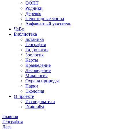
ООПТ
Родники
Деревья
Пешеходные мосты
Алфавитный указатель
ЧаВо
Библиотека
Ботаника
География
Гидрология
Зоология
Карты
Краеведение
Лесоведение
Микология
Охрана природы
Парки
Экология
О проекте
Исследователи
iNaturalist
Главная
География
Леса