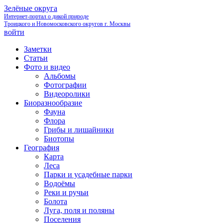
Зелёные округа
Интернет-портал о дикой природе
Троицкого и Новомосковского округов г. Москвы
войти
Заметки
Статьи
Фото и видео
Альбомы
Фотографии
Видеоролики
Биоразнообразие
Фауна
Флора
Грибы и лишайники
Биотопы
География
Карта
Леса
Парки и усадебные парки
Водоёмы
Реки и ручьи
Болота
Луга, поля и поляны
Поселения