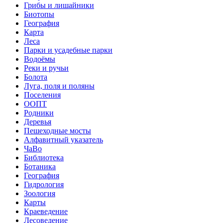
Грибы и лишайники
Биотопы
География
Карта
Леса
Парки и усадебные парки
Водоёмы
Реки и ручьи
Болота
Луга, поля и поляны
Поселения
ООПТ
Родники
Деревья
Пешеходные мосты
Алфавитный указатель
ЧаВо
Библиотека
Ботаника
География
Гидрология
Зоология
Карты
Краеведение
Лесоведение