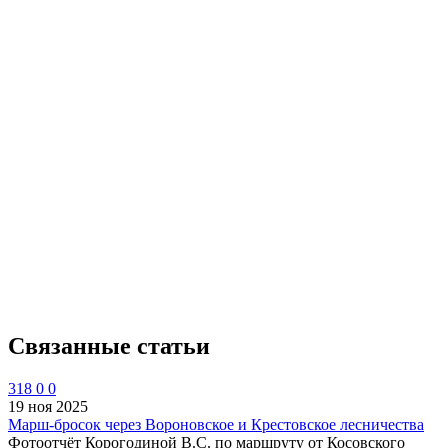
Связанные статьи
318
0
0
19 ноя 2025
Марш-бросок через Вороновское и Крестовское лесничества
Фотоотчёт Корогодиной В.С. по маршруту от Косовского