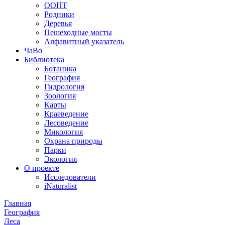
ООПТ
Родники
Деревья
Пешеходные мосты
Алфавитный указатель
ЧаВо
Библиотека
Ботаника
География
Гидрология
Зоология
Карты
Краеведение
Лесоведение
Микология
Охрана природы
Парки
Экология
О проекте
Исследователи
iNaturalist
Главная
География
Леса