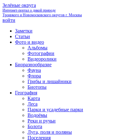
Зелёные округа
Интернет-портал о дикой природе
Троицкого и Новомосковского округов г. Москвы
войти
Заметки
Статьи
Фото и видео
Альбомы
Фотографии
Видеоролики
Биоразнообразие
Фауна
Флора
Грибы и лишайники
Биотопы
География
Карта
Леса
Парки и усадебные парки
Водоёмы
Реки и ручьи
Болота
Луга, поля и поляны
Поселения