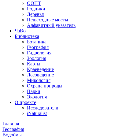
ООПТ
Родники
Деревья
Пешеходные мосты
Алфавитный указатель
ЧаВо
Библиотека
Ботаника
География
Гидрология
Зоология
Карты
Краеведение
Лесоведение
Микология
Охрана природы
Парки
Экология
О проекте
Исследователи
iNaturalist
Главная
География
Водоёмы