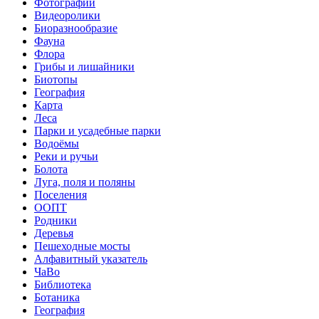
Фотографии
Видеоролики
Биоразнообразие
Фауна
Флора
Грибы и лишайники
Биотопы
География
Карта
Леса
Парки и усадебные парки
Водоёмы
Реки и ручьи
Болота
Луга, поля и поляны
Поселения
ООПТ
Родники
Деревья
Пешеходные мосты
Алфавитный указатель
ЧаВо
Библиотека
Ботаника
География