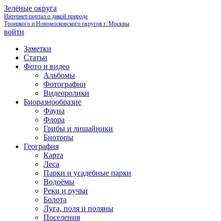
Зелёные округа
Интернет-портал о дикой природе
Троицкого и Новомосковского округов г. Москвы
войти
Заметки
Статьи
Фото и видео
Альбомы
Фотографии
Видеоролики
Биоразнообразие
Фауна
Флора
Грибы и лишайники
Биотопы
География
Карта
Леса
Парки и усадебные парки
Водоёмы
Реки и ручьи
Болота
Луга, поля и поляны
Поселения