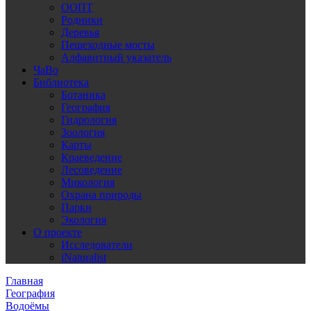
ООПТ
Родники
Деревья
Пешеходные мосты
Алфавитный указатель
ЧаВо
Библиотека
Ботаника
География
Гидрология
Зоология
Карты
Краеведение
Лесоведение
Микология
Охрана природы
Парки
Экология
О проекте
Исследователи
iNaturalist
Главная
География
Водоёмы