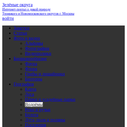
Зелёные округа
Интернет-портал о дикой природе
Троицкого и Новомосковского округов г. Москвы
войти
Заметки
Статьи
Фото и видео
Альбомы
Фотографии
Видеоролики
Биоразнообразие
Фауна
Флора
Грибы и лишайники
Биотопы
География
Карта
Леса
Парки и усадебные парки
Водоёмы
Реки и ручьи
Болота
Луга, поля и поляны
Поселения