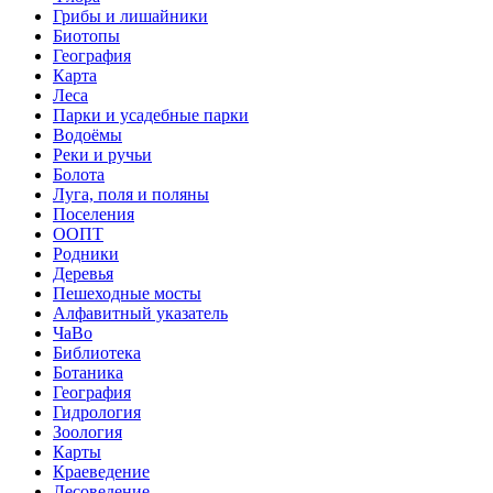
Грибы и лишайники
Биотопы
География
Карта
Леса
Парки и усадебные парки
Водоёмы
Реки и ручьи
Болота
Луга, поля и поляны
Поселения
ООПТ
Родники
Деревья
Пешеходные мосты
Алфавитный указатель
ЧаВо
Библиотека
Ботаника
География
Гидрология
Зоология
Карты
Краеведение
Лесоведение