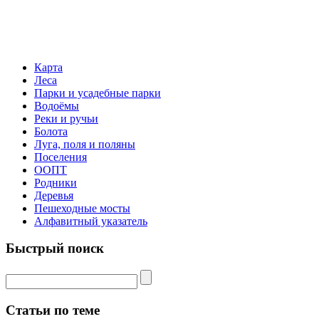
Карта
Леса
Парки и усадебные парки
Водоёмы
Реки и ручьи
Болота
Луга, поля и поляны
Поселения
ООПТ
Родники
Деревья
Пешеходные мосты
Алфавитный указатель
Быстрый поиск
Статьи по теме