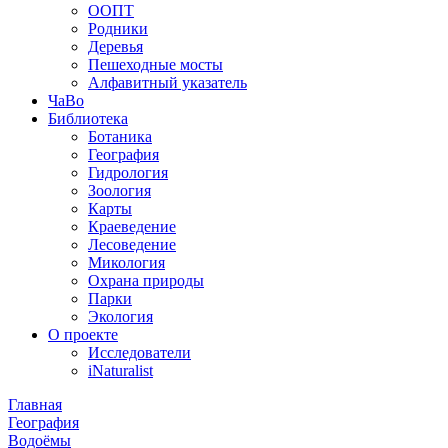
ООПТ
Родники
Деревья
Пешеходные мосты
Алфавитный указатель
ЧаВо
Библиотека
Ботаника
География
Гидрология
Зоология
Карты
Краеведение
Лесоведение
Микология
Охрана природы
Парки
Экология
О проекте
Исследователи
iNaturalist
Главная
География
Водоёмы