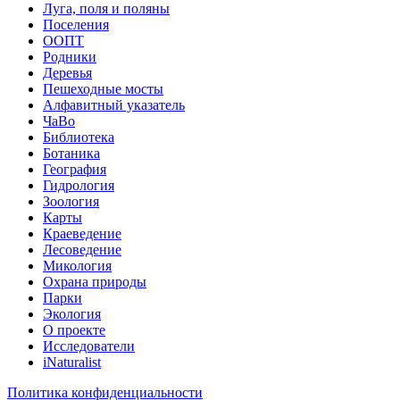
Луга, поля и поляны
Поселения
ООПТ
Родники
Деревья
Пешеходные мосты
Алфавитный указатель
ЧаВо
Библиотека
Ботаника
География
Гидрология
Зоология
Карты
Краеведение
Лесоведение
Микология
Охрана природы
Парки
Экология
О проекте
Исследователи
iNaturalist
Политика конфиденциальности