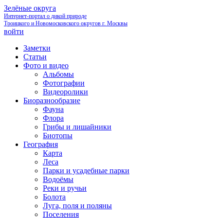
Зелёные округа
Интернет-портал о дикой природе
Троицкого и Новомосковского округов г. Москвы
войти
Заметки
Статьи
Фото и видео
Альбомы
Фотографии
Видеоролики
Биоразнообразие
Фауна
Флора
Грибы и лишайники
Биотопы
География
Карта
Леса
Парки и усадебные парки
Водоёмы
Реки и ручьи
Болота
Луга, поля и поляны
Поселения