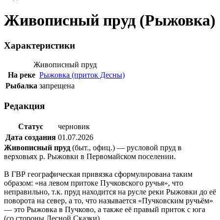
Живописный пруд (Рыжовка)
Характеристики
Живописный пруд
На реке
Рыжовка (приток Десны)
Рыбалка
запрещена
Редакция
Статус
черновик
Дата создания
01.07.2026
Живописный пруд
(быт., офиц.) — русловой пруд в
верховьях р. Рыжовки в Первомайском поселении.
В ГВР географическая привязка сформулирована таким
образом: «на левом притоке Пучковского ручья», что
неправильно, т.к. пруд находится на русле реки Рыжовки до её
поворота на север, а то, что называется «Пучковским ручьём»
— это Рыжовка в Пучково, а также её правый приток с юга
(со стороны Лесной Сказки).