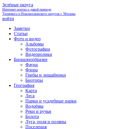
Зелёные округа
Интернет-портал о дикой природе
Троицкого и Новомосковского округов г. Москвы
войти
Заметки
Статьи
Фото и видео
Альбомы
Фотографии
Видеоролики
Биоразнообразие
Фауна
Флора
Грибы и лишайники
Биотопы
География
Карта
Леса
Парки и усадебные парки
Водоёмы
Реки и ручьи
Болота
Луга, поля и поляны
Поселения