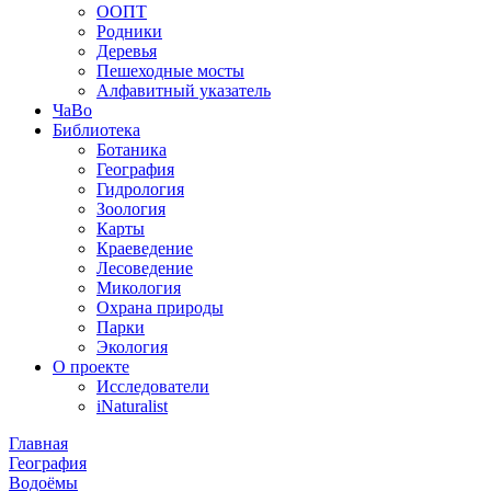
ООПТ
Родники
Деревья
Пешеходные мосты
Алфавитный указатель
ЧаВо
Библиотека
Ботаника
География
Гидрология
Зоология
Карты
Краеведение
Лесоведение
Микология
Охрана природы
Парки
Экология
О проекте
Исследователи
iNaturalist
Главная
География
Водоёмы