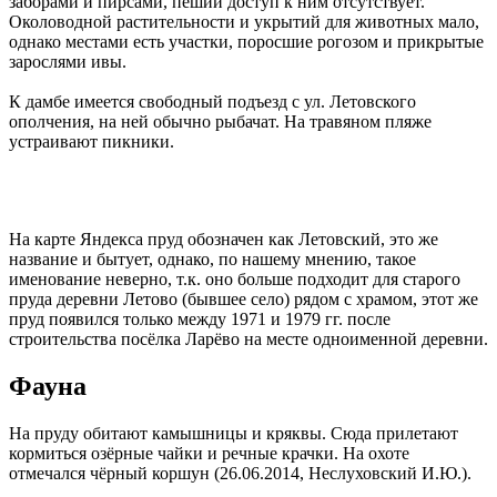
заборами и пирсами, пеший доступ к ним отсутствует.
Околоводной растительности и укрытий для животных мало,
однако местами есть участки, поросшие рогозом и прикрытые
зарослями ивы.
К дамбе имеется свободный подъезд с ул. Летовского
ополчения, на ней обычно рыбачат. На травяном пляже
устраивают пикники.
На карте Яндекса пруд обозначен как Летовский, это же
название и бытует, однако, по нашему мнению, такое
именование неверно, т.к. оно больше подходит для старого
пруда деревни Летово (бывшее село) рядом с храмом, этот же
пруд появился только между 1971 и 1979 гг. после
строительства посёлка Ларёво на месте одноименной деревни.
Фауна
На пруду обитают камышницы и кряквы. Сюда прилетают
кормиться озёрные чайки и речные крачки. На охоте
отмечался чёрный коршун (26.06.2014, Неслуховский И.Ю.).