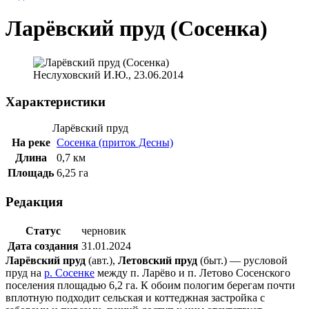
Ларёвский пруд (Сосенка)
Неслуховский И.Ю., 23.06.2014
Характеристики
Ларёвский пруд
На реке
Сосенка (приток Десны)
Длина
0,7 км
Площадь
6,25 га
Редакция
Статус
черновик
Дата создания
31.01.2024
Ларёвский пруд
(авт.),
Летовский пруд
(быт.) — русловой
пруд на
р. Сосенке
между п. Ларёво и п. Летово Сосенского
поселения площадью 6,2 га. К обоим пологим берегам почти
вплотную подходит сельская и коттеджная застройка с