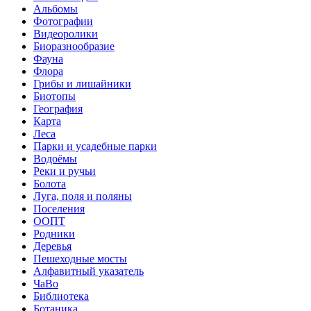
Альбомы
Фотографии
Видеоролики
Биоразнообразие
Фауна
Флора
Грибы и лишайники
Биотопы
География
Карта
Леса
Парки и усадебные парки
Водоёмы
Реки и ручьи
Болота
Луга, поля и поляны
Поселения
ООПТ
Родники
Деревья
Пешеходные мосты
Алфавитный указатель
ЧаВо
Библиотека
Ботаника