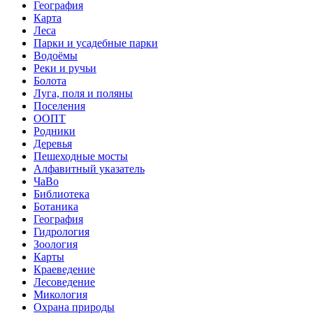
География
Карта
Леса
Парки и усадебные парки
Водоёмы
Реки и ручьи
Болота
Луга, поля и поляны
Поселения
ООПТ
Родники
Деревья
Пешеходные мосты
Алфавитный указатель
ЧаВо
Библиотека
Ботаника
География
Гидрология
Зоология
Карты
Краеведение
Лесоведение
Микология
Охрана природы