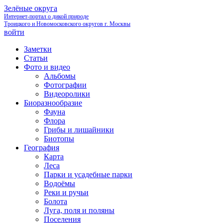
Зелёные округа
Интернет-портал о дикой природе
Троицкого и Новомосковского округов г. Москвы
войти
Заметки
Статьи
Фото и видео
Альбомы
Фотографии
Видеоролики
Биоразнообразие
Фауна
Флора
Грибы и лишайники
Биотопы
География
Карта
Леса
Парки и усадебные парки
Водоёмы
Реки и ручьи
Болота
Луга, поля и поляны
Поселения