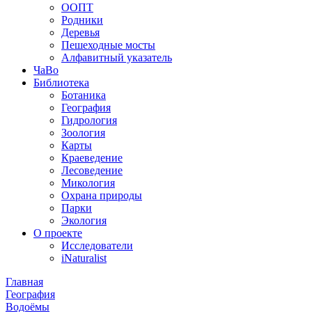
ООПТ
Родники
Деревья
Пешеходные мосты
Алфавитный указатель
ЧаВо
Библиотека
Ботаника
География
Гидрология
Зоология
Карты
Краеведение
Лесоведение
Микология
Охрана природы
Парки
Экология
О проекте
Исследователи
iNaturalist
Главная
География
Водоёмы