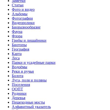
Заметки
Статьи
Фото и видео
Альбомы
Фотографии
Видеоролики
Биоразнообразие
Фауна
Флора
Грибы и лишайники
Биотопы
География
Карта
Леса
Парки и усадебные парки
Водоёмы
Реки и ручьи
Болота
Луга, поля и поляны
Поселения
ООПТ
Родники
Деревья
Пешеходные мосты
Алфавитный указатель