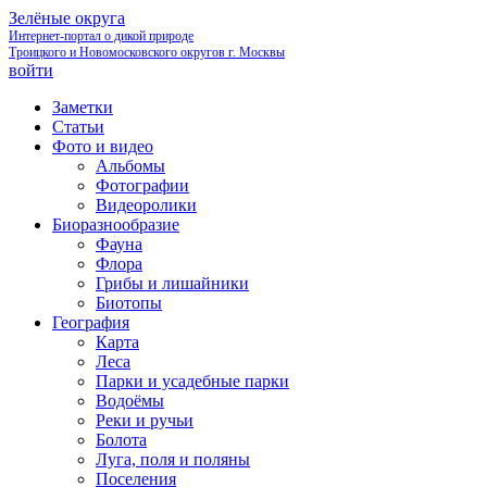
Зелёные округа
Интернет-портал о дикой природе
Троицкого и Новомосковского округов г. Москвы
войти
Заметки
Статьи
Фото и видео
Альбомы
Фотографии
Видеоролики
Биоразнообразие
Фауна
Флора
Грибы и лишайники
Биотопы
География
Карта
Леса
Парки и усадебные парки
Водоёмы
Реки и ручьи
Болота
Луга, поля и поляны
Поселения