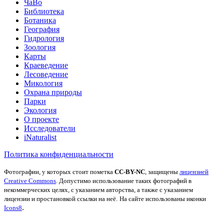
ЧаВо
Библиотека
Ботаника
География
Гидрология
Зоология
Карты
Краеведение
Лесоведение
Микология
Охрана природы
Парки
Экология
О проекте
Исследователи
iNaturalist
Политика конфиденциальности
Фотографии, у которых стоит пометка
CC-BY-NC
, защищены
лицензией
Creative Commons
. Допустимо использование таких фотографий в
некоммерческих целях, с указанием авторства, а также с указанием
лицензии и простановкой ссылки на неё.
На сайте использованы иконки
.
Icons8