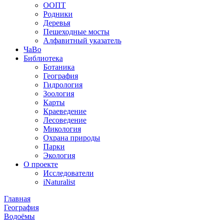
ООПТ
Родники
Деревья
Пешеходные мосты
Алфавитный указатель
ЧаВо
Библиотека
Ботаника
География
Гидрология
Зоология
Карты
Краеведение
Лесоведение
Микология
Охрана природы
Парки
Экология
О проекте
Исследователи
iNaturalist
Главная
География
Водоёмы