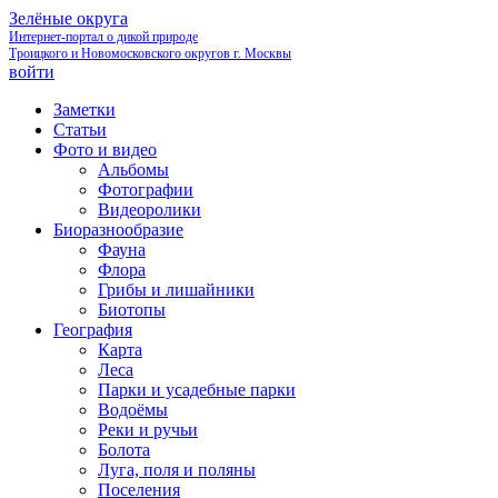
Зелёные округа
Интернет-портал о дикой природе
Троицкого и Новомосковского округов г. Москвы
войти
Заметки
Статьи
Фото и видео
Альбомы
Фотографии
Видеоролики
Биоразнообразие
Фауна
Флора
Грибы и лишайники
Биотопы
География
Карта
Леса
Парки и усадебные парки
Водоёмы
Реки и ручьи
Болота
Луга, поля и поляны
Поселения