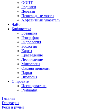
ООПТ
Родники
Деревья
Пешеходные мосты
Алфавитный указатель
ЧаВо
Библиотека
Ботаника
География
Гидрология
Зоология
Карты
Краеведение
Лесоведение
Микология
Охрана природы
Парки
Экология
О проекте
Исследователи
iNaturalist
Главная
География
Реки и ручьи