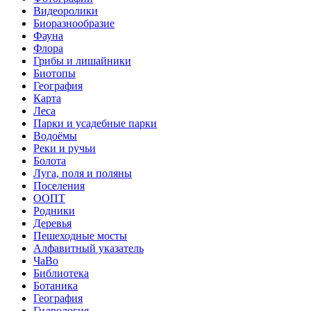
Видеоролики
Биоразнообразие
Фауна
Флора
Грибы и лишайники
Биотопы
География
Карта
Леса
Парки и усадебные парки
Водоёмы
Реки и ручьи
Болота
Луга, поля и поляны
Поселения
ООПТ
Родники
Деревья
Пешеходные мосты
Алфавитный указатель
ЧаВо
Библиотека
Ботаника
География
Гидрология