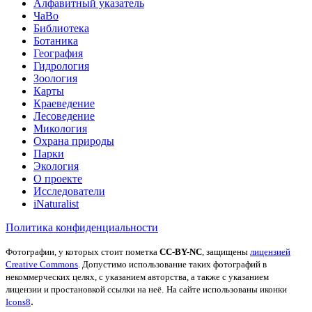
Алфавитный указатель
ЧаВо
Библиотека
Ботаника
География
Гидрология
Зоология
Карты
Краеведение
Лесоведение
Микология
Охрана природы
Парки
Экология
О проекте
Исследователи
iNaturalist
Политика конфиденциальности
Фотографии, у которых стоит пометка
CC-BY-NC
, защищены
лицензией
Creative Commons
. Допустимо использование таких фотографий в
некоммерческих целях, с указанием авторства, а также с указанием
лицензии и простановкой ссылки на неё.
На сайте использованы иконки
.
Icons8