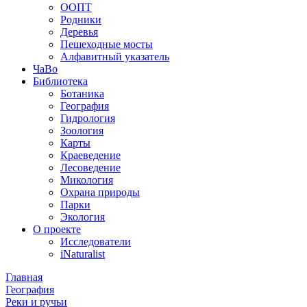
ООПТ
Родники
Деревья
Пешеходные мосты
Алфавитный указатель
ЧаВо
Библиотека
Ботаника
География
Гидрология
Зоология
Карты
Краеведение
Лесоведение
Микология
Охрана природы
Парки
Экология
О проекте
Исследователи
iNaturalist
Главная
География
Реки и ручьи