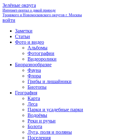
Зелёные округа
Интернет-портал о дикой природе
Троицкого и Новомосковского округов г. Москвы
войти
Заметки
Статьи
Фото и видео
Альбомы
Фотографии
Видеоролики
Биоразнообразие
Фауна
Флора
Грибы и лишайники
Биотопы
География
Карта
Леса
Парки и усадебные парки
Водоёмы
Реки и ручьи
Болота
Луга, поля и поляны
Поселения