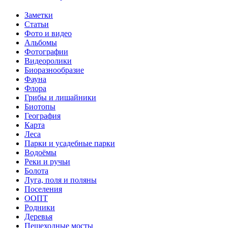
Заметки
Статьи
Фото и видео
Альбомы
Фотографии
Видеоролики
Биоразнообразие
Фауна
Флора
Грибы и лишайники
Биотопы
География
Карта
Леса
Парки и усадебные парки
Водоёмы
Реки и ручьи
Болота
Луга, поля и поляны
Поселения
ООПТ
Родники
Деревья
Пешеходные мосты