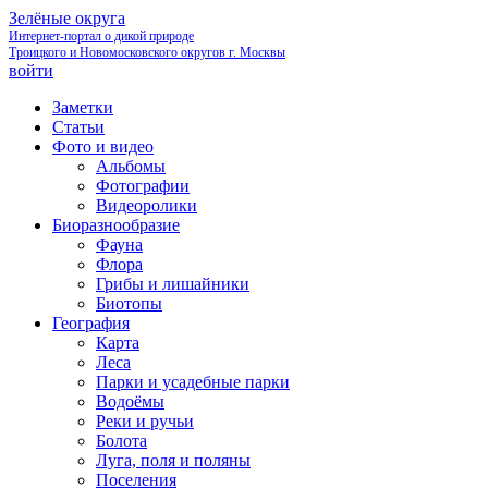
Зелёные округа
Интернет-портал о дикой природе
Троицкого и Новомосковского округов г. Москвы
войти
Заметки
Статьи
Фото и видео
Альбомы
Фотографии
Видеоролики
Биоразнообразие
Фауна
Флора
Грибы и лишайники
Биотопы
География
Карта
Леса
Парки и усадебные парки
Водоёмы
Реки и ручьи
Болота
Луга, поля и поляны
Поселения