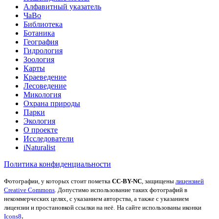
Алфавитный указатель
ЧаВо
Библиотека
Ботаника
География
Гидрология
Зоология
Карты
Краеведение
Лесоведение
Микология
Охрана природы
Парки
Экология
О проекте
Исследователи
iNaturalist
Политика конфиденциальности
Фотографии, у которых стоит пометка
CC-BY-NC
, защищены
лицензией
Creative Commons
. Допустимо использование таких фотографий в
некоммерческих целях, с указанием авторства, а также с указанием
лицензии и простановкой ссылки на неё.
На сайте использованы иконки
.
Icons8