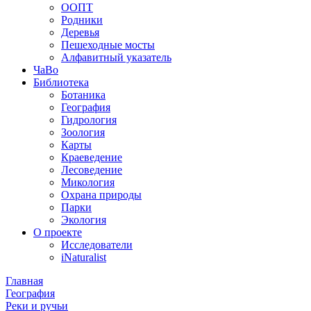
ООПТ
Родники
Деревья
Пешеходные мосты
Алфавитный указатель
ЧаВо
Библиотека
Ботаника
География
Гидрология
Зоология
Карты
Краеведение
Лесоведение
Микология
Охрана природы
Парки
Экология
О проекте
Исследователи
iNaturalist
Главная
География
Реки и ручьи