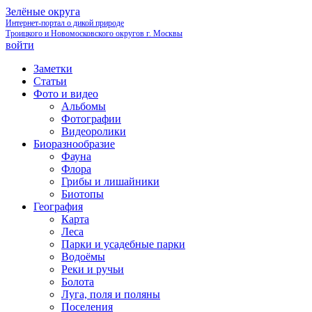
Зелёные округа
Интернет-портал о дикой природе
Троицкого и Новомосковского округов г. Москвы
войти
Заметки
Статьи
Фото и видео
Альбомы
Фотографии
Видеоролики
Биоразнообразие
Фауна
Флора
Грибы и лишайники
Биотопы
География
Карта
Леса
Парки и усадебные парки
Водоёмы
Реки и ручьи
Болота
Луга, поля и поляны
Поселения