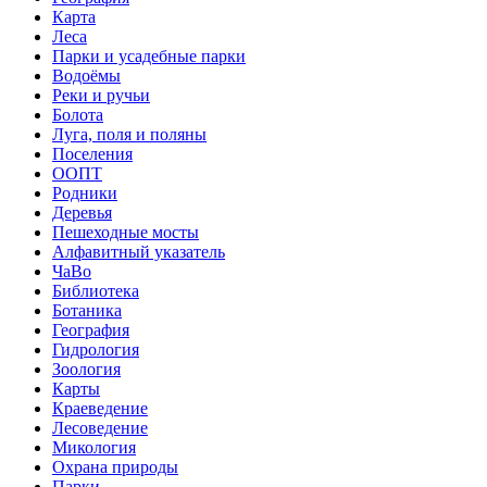
Карта
Леса
Парки и усадебные парки
Водоёмы
Реки и ручьи
Болота
Луга, поля и поляны
Поселения
ООПТ
Родники
Деревья
Пешеходные мосты
Алфавитный указатель
ЧаВо
Библиотека
Ботаника
География
Гидрология
Зоология
Карты
Краеведение
Лесоведение
Микология
Охрана природы
Парки