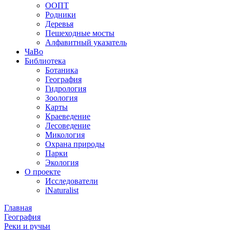
ООПТ
Родники
Деревья
Пешеходные мосты
Алфавитный указатель
ЧаВо
Библиотека
Ботаника
География
Гидрология
Зоология
Карты
Краеведение
Лесоведение
Микология
Охрана природы
Парки
Экология
О проекте
Исследователи
iNaturalist
Главная
География
Реки и ручьи