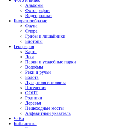
Фото и видео
Альбомы
Фотографии
Видеоролики
Биоразнообразие
Фауна
Флора
Грибы и лишайники
Биотопы
География
Карта
Леса
Парки и усадебные парки
Водоёмы
Реки и ручьи
Болота
Луга, поля и поляны
Поселения
ООПТ
Родники
Деревья
Пешеходные мосты
Алфавитный указатель
ЧаВо
Библиотека