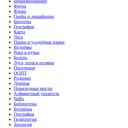
Биоразнообразие
Фауна
Флора
Грибы и лишайники
Биотопы
География
Карта
Леса
Парки и усадебные парки
Водоёмы
Реки и ручьи
Болота
Луга, поля и поляны
Поселения
ООПТ
Родники
Деревья
Пешеходные мосты
Алфавитный указатель
ЧаВо
Библиотека
Ботаника
География
Гидрология
Зоология