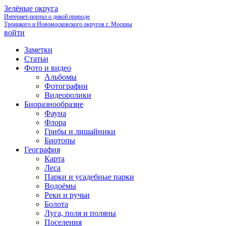
Зелёные округа
Интернет-портал о дикой природе
Троицкого и Новомосковского округов г. Москвы
войти
Заметки
Статьи
Фото и видео
Альбомы
Фотографии
Видеоролики
Биоразнообразие
Фауна
Флора
Грибы и лишайники
Биотопы
География
Карта
Леса
Парки и усадебные парки
Водоёмы
Реки и ручьи
Болота
Луга, поля и поляны
Поселения