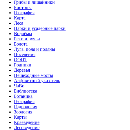
Грибы и лишайники
Биотопы
География
Карта
Леса
Парки и усадебные парки
Водоёмы
Реки и ручьи
Болота
Луга, поля и поляны
Поселения
ООПТ
Родники
Деревья
Пешеходные мосты
Алфавитный указатель
ЧаВо
Библиотека
Ботаника
География
Гидрология
Зоология
Карты
Краеведение
Лесоведение