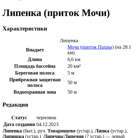
Липенка (приток Мочи)
Характеристики
Липенка
Моча (приток Пахры)
(на 28.1
Впадает
км)
Длина
6,6 км
Площадь бассейна
20 км²
Береговая полоса
5 м
Прибрежная защитная
50 м
полоса
Водоохранная зона
50 м
Редакция
Статус
черновик
Дата создания
04.12.2023
Липенка
(быт.), руч.
Товарищево
(устар.),
Липка
(устар.),
Липишка
(устар.)
Липечна
/
Липечня
(? устар.) — левый