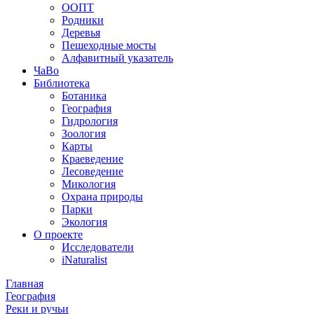
ООПТ
Родники
Деревья
Пешеходные мосты
Алфавитный указатель
ЧаВо
Библиотека
Ботаника
География
Гидрология
Зоология
Карты
Краеведение
Лесоведение
Микология
Охрана природы
Парки
Экология
О проекте
Исследователи
iNaturalist
Главная
География
Реки и ручьи