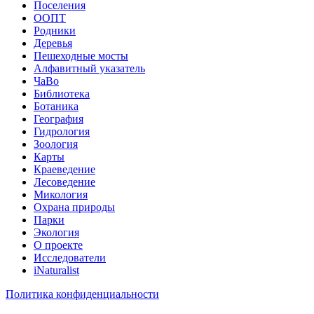
Поселения
ООПТ
Родники
Деревья
Пешеходные мосты
Алфавитный указатель
ЧаВо
Библиотека
Ботаника
География
Гидрология
Зоология
Карты
Краеведение
Лесоведение
Микология
Охрана природы
Парки
Экология
О проекте
Исследователи
iNaturalist
Политика конфиденциальности