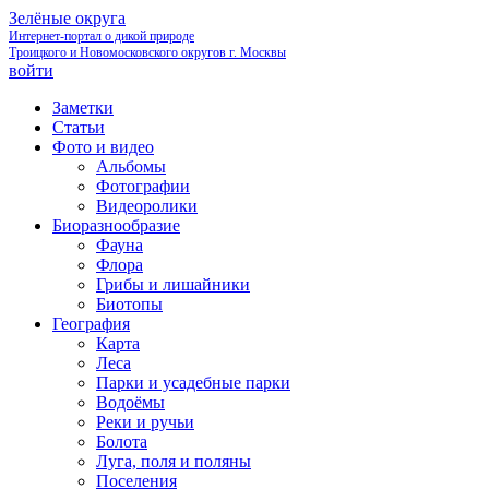
Зелёные округа
Интернет-портал о дикой природе
Троицкого и Новомосковского округов г. Москвы
войти
Заметки
Статьи
Фото и видео
Альбомы
Фотографии
Видеоролики
Биоразнообразие
Фауна
Флора
Грибы и лишайники
Биотопы
География
Карта
Леса
Парки и усадебные парки
Водоёмы
Реки и ручьи
Болота
Луга, поля и поляны
Поселения