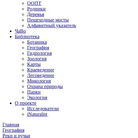
ООПТ
Родники
Деревья
Пешеходные мосты
Алфавитный указатель
ЧаВо
Библиотека
Ботаника
География
Гидрология
Зоология
Карты
Краеведение
Лесоведение
Микология
Охрана природы
Парки
Экология
О проекте
Исследователи
iNaturalist
Главная
География
Реки и ручьи