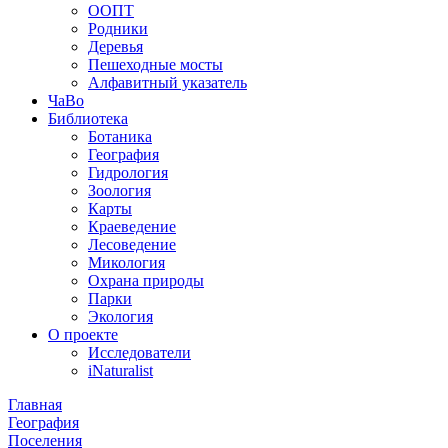
ООПТ
Родники
Деревья
Пешеходные мосты
Алфавитный указатель
ЧаВо
Библиотека
Ботаника
География
Гидрология
Зоология
Карты
Краеведение
Лесоведение
Микология
Охрана природы
Парки
Экология
О проекте
Исследователи
iNaturalist
Главная
География
Поселения