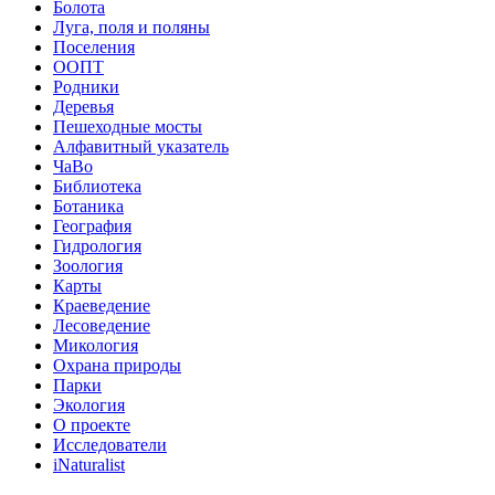
Болота
Луга, поля и поляны
Поселения
ООПТ
Родники
Деревья
Пешеходные мосты
Алфавитный указатель
ЧаВо
Библиотека
Ботаника
География
Гидрология
Зоология
Карты
Краеведение
Лесоведение
Микология
Охрана природы
Парки
Экология
О проекте
Исследователи
iNaturalist