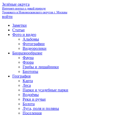
Зелёные округа
Интернет-портал о дикой природе
Троицкого и Новомосковского округов г. Москвы
войти
Заметки
Статьи
Фото и видео
Альбомы
Фотографии
Видеоролики
Биоразнообразие
Фауна
Флора
Грибы и лишайники
Биотопы
География
Карта
Леса
Парки и усадебные парки
Водоёмы
Реки и ручьи
Болота
Луга, поля и поляны
Поселения