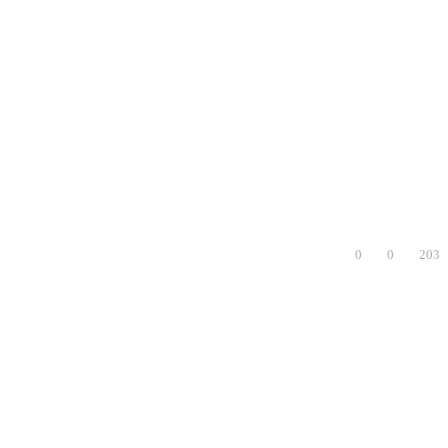
0
0
203