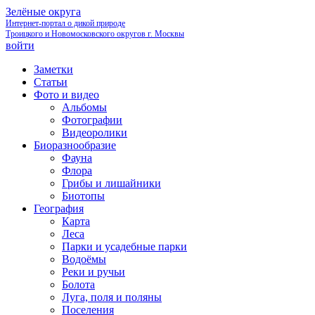
Зелёные округа
Интернет-портал о дикой природе
Троицкого и Новомосковского округов г. Москвы
войти
Заметки
Статьи
Фото и видео
Альбомы
Фотографии
Видеоролики
Биоразнообразие
Фауна
Флора
Грибы и лишайники
Биотопы
География
Карта
Леса
Парки и усадебные парки
Водоёмы
Реки и ручьи
Болота
Луга, поля и поляны
Поселения