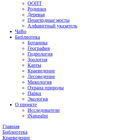
ООПТ
Родники
Деревья
Пешеходные мосты
Алфавитный указатель
ЧаВо
Библиотека
Ботаника
География
Гидрология
Зоология
Карты
Краеведение
Лесоведение
Микология
Охрана природы
Парки
Экология
О проекте
Исследователи
iNaturalist
Главная
Библиотека
Краеведение