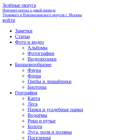
Зелёные округа
Интернет-портал о дикой природе
Троицкого и Новомосковского округов г. Москвы
войти
Заметки
Статьи
Фото и видео
Альбомы
Фотографии
Видеоролики
Биоразнообразие
Фауна
Флора
Грибы и лишайники
Биотопы
География
Карта
Леса
Парки и усадебные парки
Водоёмы
Реки и ручьи
Болота
Луга, поля и поляны
Поселения