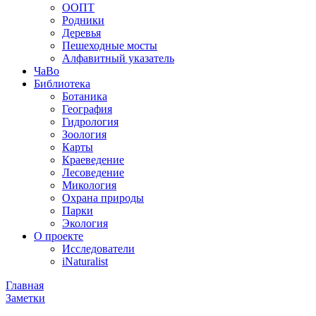
ООПТ
Родники
Деревья
Пешеходные мосты
Алфавитный указатель
ЧаВо
Библиотека
Ботаника
География
Гидрология
Зоология
Карты
Краеведение
Лесоведение
Микология
Охрана природы
Парки
Экология
О проекте
Исследователи
iNaturalist
Главная
Заметки