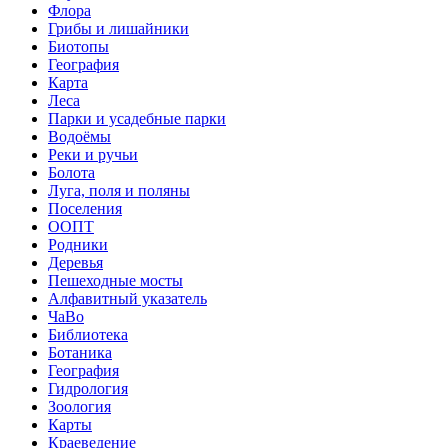
Флора
Грибы и лишайники
Биотопы
География
Карта
Леса
Парки и усадебные парки
Водоёмы
Реки и ручьи
Болота
Луга, поля и поляны
Поселения
ООПТ
Родники
Деревья
Пешеходные мосты
Алфавитный указатель
ЧаВо
Библиотека
Ботаника
География
Гидрология
Зоология
Карты
Краеведение