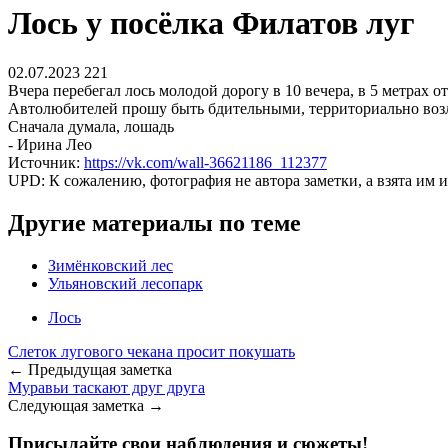
Лось у посёлка Филатов луг
02.07.2023
221
Вчера перебегал лось молодой дорогу в 10 вечера, в 5 метрах о
Автолюбителей прошу быть бдительными, территориально возл
Сначала думала, лошадь
- Ирина Лео
Источник:
https://vk.com/wall-36621186_112377
UPD: К сожалению, фотография не автора заметки, а взята им и
Другие материалы по теме
Зимёнковский лес
Ульяновский лесопарк
Лось
Слеток лугового чекана просит покушать
← Предыдущая заметка
Муравьи таскают друг друга
Следующая заметка →
Присылайте свои наблюдения и сюжеты!